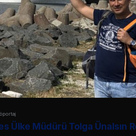
öportaj
s Ülke Müdürü Tolga Ünalsın R