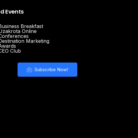
nd Events
Business Breakfast
Uzakrota Online
Conferences
Destination Marketing
Awards
CEO Club
Subscribe Now!