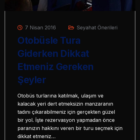
7 Nisan 2016
Seyahat Önerileri
Otobüsle Tura
Giderken Dikkat
Etmeniz Gereken
Şeyler
Otobüs turlarına katılmak, ulaşım ve
kalacak yeri dert etmeksizin manzaranın
tadını çıkarabilmeniz için gerçekten güzel
bir yol. İşte rezervasyon yapmadan önce
paranızın hakkını veren bir turu seçmek için
dikkat etmeniz…