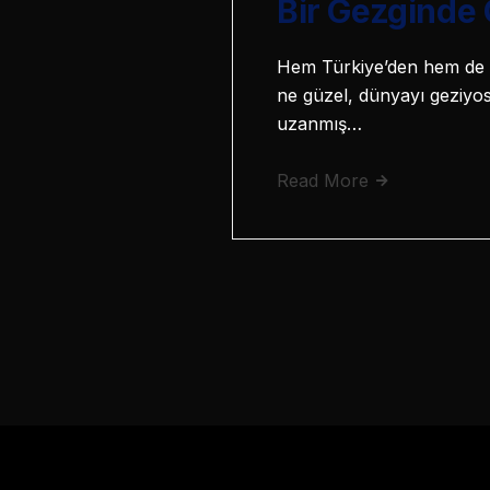
Bir Gezginde 
Hem Türkiye’den hem de d
ne güzel, dünyayı geziyos
uzanmış…
Read More