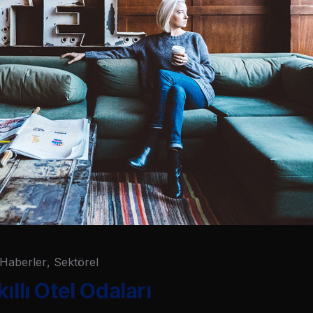
Haberler
,
Sektörel
ıllı Otel Odaları