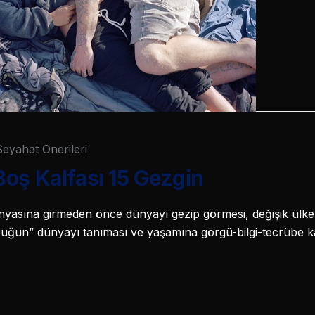
Seyahat Önerileri
oş Kalfası 15 Gezgin
ünyasına girmeden önce dünyayı gezip görmesi, değişik ülkel
cuğun” dünyayı tanıması ve yaşamına görgü-bilgi-tecrübe ka