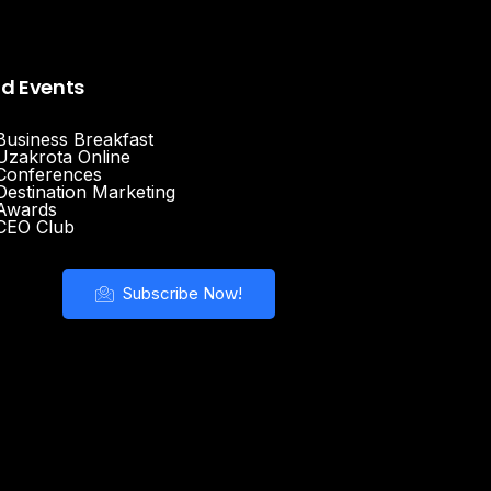
nd Events
Business Breakfast
Uzakrota Online
Conferences
Destination Marketing
Awards
CEO Club
Subscribe Now!