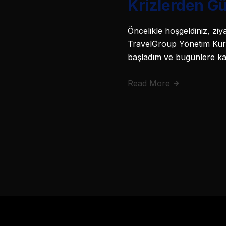
Krizlerden Gü
Öncelikle hoşgeldiniz, ziy
TravelGroup Yönetim Kuru
başladım ve bugünlere ka
Read More