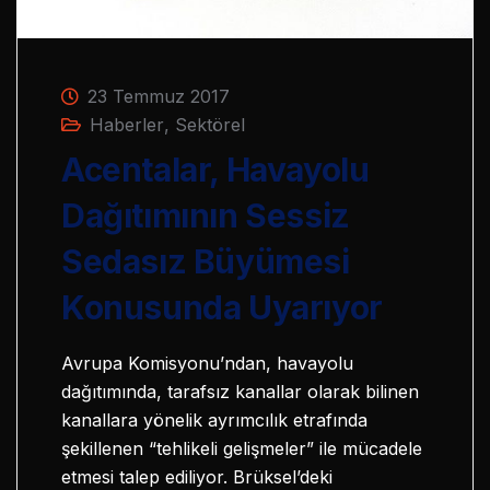
23 Temmuz 2017
Haberler
,
Sektörel
Acentalar, Havayolu
Dağıtımının Sessiz
Sedasız Büyümesi
Konusunda Uyarıyor
Avrupa Komisyonu’ndan, havayolu
dağıtımında, tarafsız kanallar olarak bilinen
kanallara yönelik ayrımcılık etrafında
şekillenen “tehlikeli gelişmeler” ile mücadele
etmesi talep ediliyor. Brüksel’deki