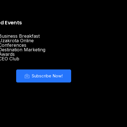
nd Events
Business Breakfast
Uzakrota Online
Conferences
Destination Marketing
Awards
CEO Club
Subscribe Now!