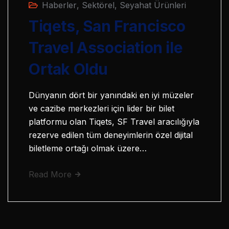
Haberler
,
Sektörel
,
Seyahat Ürünleri
Tiqets, San Francisco
Travel Association ile
Ortak Oldu
Dünyanın dört bir yanındaki en iyi müzeler
ve cazibe merkezleri için lider bir bilet
platformu olan Tiqets, SF Travel aracılığıyla
rezerve edilen tüm deneyimlerin özel dijital
biletleme ortağı olmak üzere…
Read More