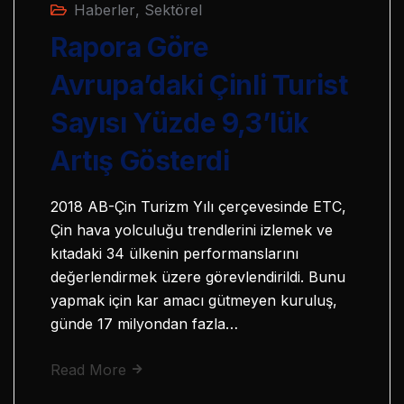
Haberler
,
Sektörel
Rapora Göre
Avrupa’daki Çinli Turist
Sayısı Yüzde 9,3’lük
Artış Gösterdi
2018 AB-Çin Turizm Yılı çerçevesinde ETC,
Çin hava yolculuğu trendlerini izlemek ve
kıtadaki 34 ülkenin performanslarını
değerlendirmek üzere görevlendirildi. Bunu
yapmak için kar amacı gütmeyen kuruluş,
günde 17 milyondan fazla…
Read More