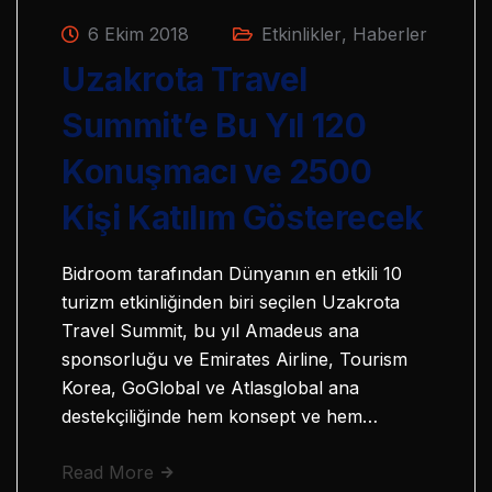
6 Ekim 2018
Etkinlikler
,
Haberler
Uzakrota Travel
Summit’e Bu Yıl 120
Konuşmacı ve 2500
Kişi Katılım Gösterecek
Bidroom tarafından Dünyanın en etkili 10
turizm etkinliğinden biri seçilen Uzakrota
Travel Summit, bu yıl Amadeus ana
sponsorluğu ve Emirates Airline, Tourism
Korea, GoGlobal ve Atlasglobal ana
destekçiliğinde hem konsept ve hem…
Read More