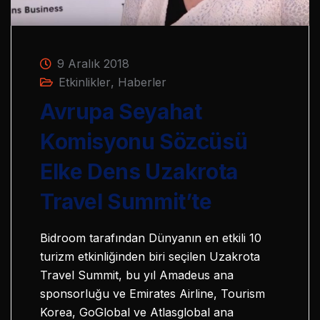
9 Aralık 2018
Etkinlikler
,
Haberler
Avrupa Seyahat
Komisyonu Sözcüsü
Elke Dens Uzakrota
Travel Summit’te
Bidroom tarafından Dünyanın en etkili 10
turizm etkinliğinden biri seçilen Uzakrota
Travel Summit, bu yıl Amadeus ana
sponsorluğu ve Emirates Airline, Tourism
Korea, GoGlobal ve Atlasglobal ana