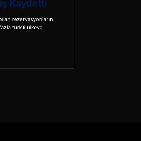
ış Kaydetti
pılan rezervasyonların
zla turisti ülkeye