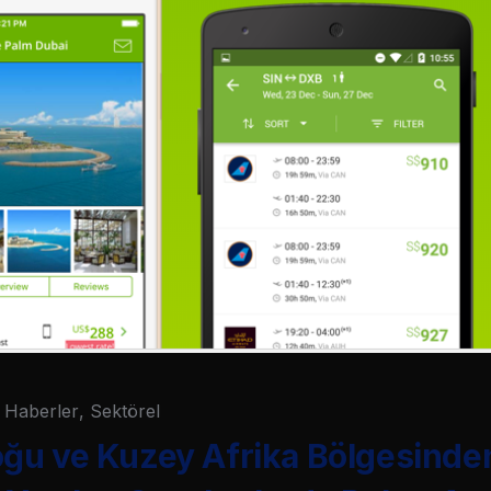
Haberler
,
Sektörel
ğu ve Kuzey Afrika Bölgesinde