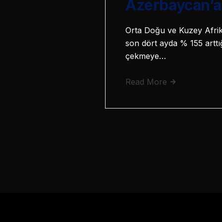
Azerbaycan’a 
Orta Doğu ve Kuzey Afrik
son dört ayda % 155 arttı
çekmeye…
Read More