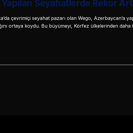
Yapılan Seyahatlerde Rekor Art
a’da çevrimiçi seyahat pazarı olan Wego, Azerbaycan’a ya
ğını ortaya koydu. Bu büyümeyi, Körfez ülkelerinden daha fa