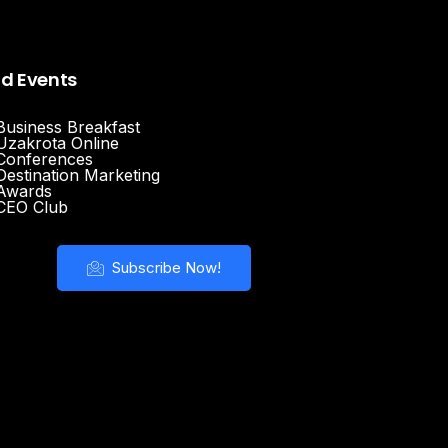
nd Events
Business Breakfast
Uzakrota Online
Conferences
Destination Marketing
Awards
CEO Club
Subscribe Now!