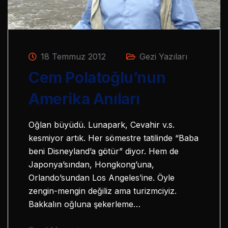
18 Temmuz 2012
Gezi Yazıları
Cem Polatoğlu’nun
Amerika Anıları
Oğlan büyüdü. Lunapark, Cevahir v.s.
kesmiyor artık. Her sömestre tatilinde “Baba
beni Disneyland’a götür” diyor. Hem de
Japonya’sından, Hongkong’una,
Orlando’sundan Los Angeles’ine. Öyle
zengin-mengin değiliz ama turizmciyiz.
Bakkalın oğluna şekerleme…