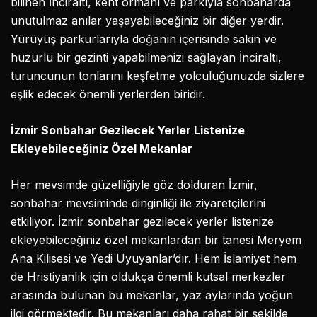
bilinen İnciraltı, kent ormanı ve parkıyla sonbaharda
unutulmaz anılar yaşayabileceğiniz bir diğer yerdir.
Yürüyüş parkurlarıyla doğanın içerisinde sakin ve
huzurlu bir gezinti yapabilmenizi sağlayan İnciraltı,
turuncunun tonlarını keşfetme yolculuğunuzda sizlere
eşlik edecek önemli yerlerden biridir.
İzmir Sonbahar Gezilecek Yerler Listenize
Ekleyebileceğiniz Özel Mekanlar
Her mevsimde güzelliğiyle göz dolduran İzmir,
sonbahar mevsiminde dinginliği ile ziyaretçilerini
etkiliyor. İzmir sonbahar gezilecek yerler listenize
ekleyebileceğiniz özel mekanlardan bir tanesi Meryem
Ana Kilisesi ve Yedi Uyuyanlar’dır. Hem İslamiyet hem
de Hristiyanlık için oldukça önemli kutsal merkezler
arasında bulunan bu mekanlar, yaz aylarında yoğun
ilgi görmektedir. Bu mekanları daha rahat bir şekilde