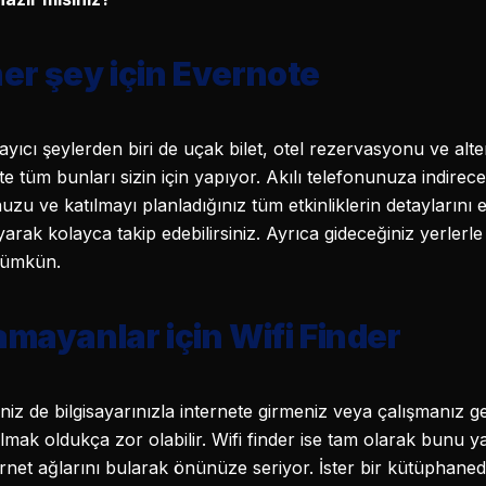
er şey için Evernote
ayıcı şeylerden biri de uçak bilet, otel rezervasyonu ve alte
ote tüm bunları sizin için yapıyor. Akılı telefonunuza indir
nuzu ve katılmayı planladığınız tüm etkinliklerin detaylarını e
ak kolayca takip edebilirsiniz. Ayrıca gideceğiniz yerlerle il
mümkün.
amayanlar için Wifi Finder
seniz de bilgisayarınızla internete girmeniz veya çalışmanız
lmak oldukça zor olabilir. Wifi finder ise tam olarak bunu ya
rnet ağlarını bularak önünüze seriyor. İster bir kütüphane