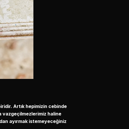
iridir. Artık hepimizin cebinde
da vazgeçilmezlerimiz haline
zdan ayırmak istemeyeceğiniz