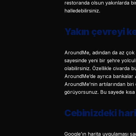
restoranda olsun yakınlarda bir
halledebilirsiniz.
Yakın çevreyi 
AroundMe, adından da az çok a
sayesinde yeni bir şehre yolcul
olabilirsiniz. Özellikle civarda
AroundMe’de ayrıca bankalar ATM
AroundMe’nin artılarından biri 
görüyorsunuz. Bu sayede kısa sü
Cebinizdeki har
Google’ın harita uygulaması sad