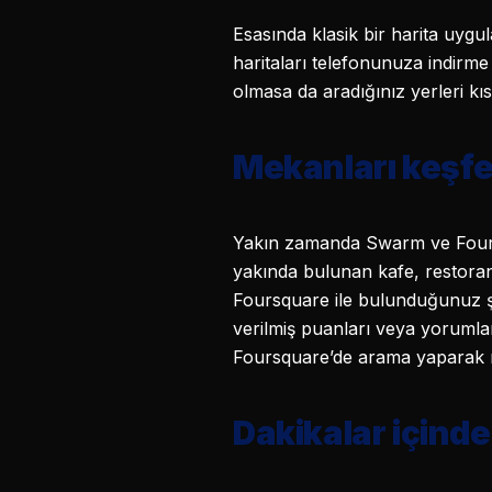
Esasında klasik bir harita uyg
haritaları telefonunuza indirme
olmasa da aradığınız yerleri kıs
Mekanları keşfe
Yakın zamanda Swarm ve Foursq
yakında bulunan kafe, restoran 
Foursquare ile bulunduğunuz şe
verilmiş puanları veya yorumlar
Foursquare’de arama yaparak m
Dakikalar içinde