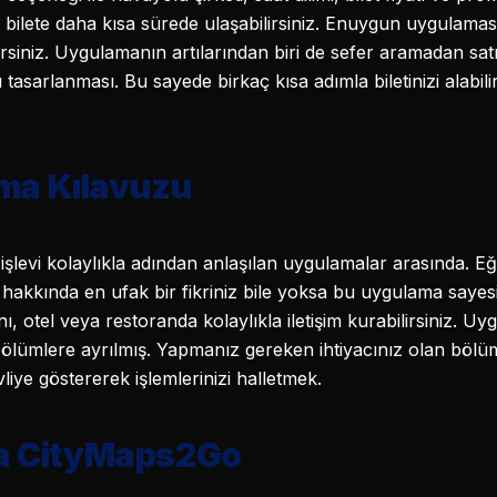
n bilete daha kısa sürede ulaşabilirsiniz. Enuygun uygulama
irsiniz. Uygulamanın artılarından biri de sefer aramadan sa
 tasarlanması. Bu sayede birkaç kısa adımla biletinizi alabil
ma Kılavuzu
evi kolaylıkla adından anlaşılan uygulamalar arasında. Eğer
li hakkında en ufak bir fikriniz bile yoksa bu uygulama say
nı, otel veya restoranda kolaylıkla iletişim kurabilirsiniz. 
n bölümlere ayrılmış. Yapmanız gereken ihtiyacınız olan b
liye göstererek işlemlerinizi halletmek.
ta CityMaps2Go