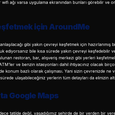
 wifi ağı varsa uygulama ekranından bunları görebilir ve ora
keşfetmek için AroundMe
nlaşılacağı gibi yakın çevreyi keşfetmek için hazırlanmış
uk ediyorsanız bile kısa sürede yakın çevreyi keşfedebilir 
 bulunan restoran, bar, alışveriş merkezi gibi yerleri keşfetm
’ler ve benzin istasyonları dahil ihtiyacınız olacak birçok 
de konum bazlı olarak çalışması. Yani sizin çevrenizde ne va
rede ulaşabileceğiniz yerlerin tüm detayları da elinizin alt
ita Google Maps
ece tatilde değil, yaşadığımız şehirde de bir yerden bir y