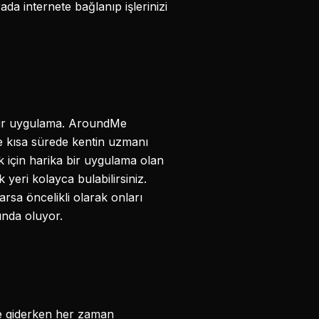
da internete bağlanıp işlerinizi
 bir uygulama. AroundMe
ve kısa sürede kentin uzmanı
ek için harika bir uygulama olan
yeri kolayca bulabilirsiniz.
rsa öncelikli olarak onları
ında oluyor.
ere giderken her zaman