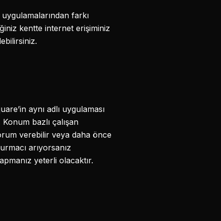
a uygulamalarından farkı
niz kentte internet erişiminiz
bilirsiniz.
are’in aynı adlı uygulaması
i. Konum bazlı çalışan
orum verebilir veya daha önce
ndurmacı arıyorsanız
manız yeterli olacaktır.