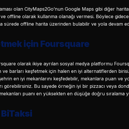
ulaması olan CityMaps2Go’nun Google Maps gibi diğer harit
 ve offline olarak kullanma olanağı vermesi. Böylece gideceği
a sürede offline harita üzerinden bulabilir ve yola devam ede
tmek için Foursquare
uare olarak ikiye ayrılan sosyal medya platformu Foursqu
ve barları keşfetmek için halen en iyi alternatiflerden biris
hrin en iyi mekanlarını keşfedebilir, mekanlara puan ve y
ı görebilirsiniz. Bu sayede örneğin iyi bir pizzacı veya do
ekanları puanı en yüksekten en düşüğe doğru sıralama yap
 BiTaksi