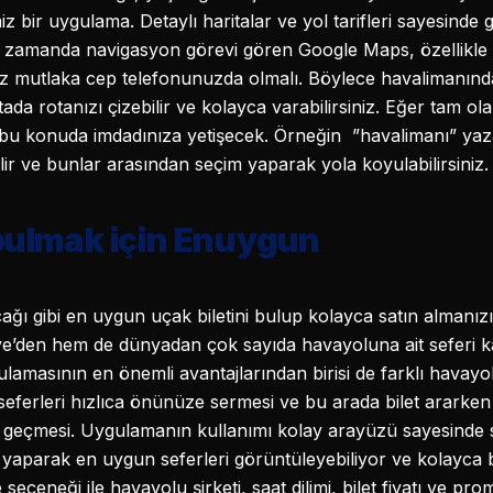
 bir uygulama. Detaylı haritalar ve yol tarifleri sayesinde g
ynı zamanda navigasyon görevi gören Google Maps, özellikle 
z mutlaka cep telefonunuzda olmalı. Böylece havalimanınd
tada rotanızı çizebilir ve kolayca varabilirsiniz. Eğer tam ol
bu konuda imdadınıza yetişecek. Örneğin ”havalimanı” yaz
ir ve bunlar arasından seçim yaparak yola koyulabilirsiniz.
 bulmak için Enuygun
ağı gibi en uygun uçak biletini bulup kolayca satın almanız
den hem de dünyadan çok sayıda havayoluna ait seferi karşıl
ulamasının en önemli avantajlarından birisi de farklı havayolla
erleri hızlıca önünüze sermesi ve bu arada bilet ararken 
e geçmesi. Uygulamanın kullanımı kolay arayüzü sayesinde sa
yaparak en uygun seferleri görüntüleyebiliyor ve kolayca bil
seçeneği ile havayolu şirketi, saat dilimi, bilet fiyatı ve