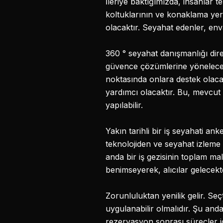
İleriye baktığımızda, insanlar t
koltuklarının ve konaklama yerl
olacaktır. Seyahat edenler, en
360 ° seyahat danışmanlığı direk
güvence çözümlerine yöneleceği
noktasında onlara destek olaca
yardımcı olacaktır. Bu, mevcut
yapılabilir.
Yakın tarihli bir iş seyahati a
teknolojiden ve seyahat izleme 
anda bir iş gezisinin toplam ma
benimseyerek, alıcılar gelecek
Zorunluluktan yenilik gelir. Seç
uygulanabilir olmalıdır. Şu an
rezervasyon sonrası süreçler iç