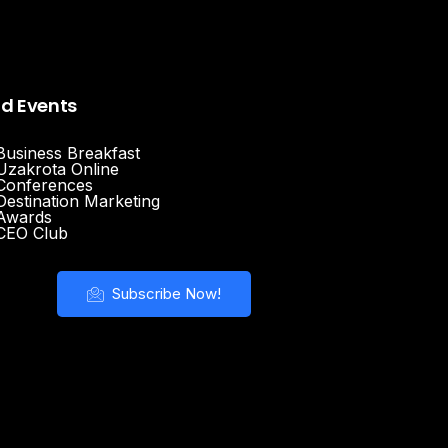
nd Events
Business Breakfast
Uzakrota Online
Conferences
Destination Marketing
Awards
CEO Club
Subscribe Now!