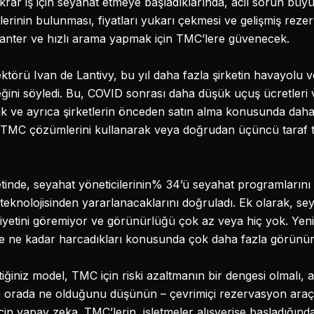
ekrar iş için seyahat etmeye başladıklarında, acil sorun büy
erinin bulunması, fiyatları yukarı çekmesi ve gelişmiş rezer
vanter ve hızlı arama yapmak için TMC’lere güvenecek.
törü Ivan de Lantivy, bu yıl daha fazla şirketin havayolu ve
ni söyledi. Bu, COVID sonrası daha düşük uçuş ücretleri ve
k ve ayrıca şirketlerin önceden satın alma konusunda daha 
 TMC çözümlerini kullanarak veya doğrudan üçüncü taraf te
nketinde, seyahat yöneticilerinin% 34’ü seyahat programlarını
teknolojisinden yararlanacaklarını doğruladı. Ek olarak, se
liyetini göremiyor ve görünürlüğü çok az veya hiç yok. Yeni 
te ne kadar harcadıkları konusunda çok daha fazla görünür
tiğiniz model, TMC için riski azaltmanın bir dengesi olmalı, 
da orada ne olduğunu düşünün – çevrimiçi rezervasyon araçla
in yapay zeka. TMC’lerin, işletmeler alışverişe başladığınd