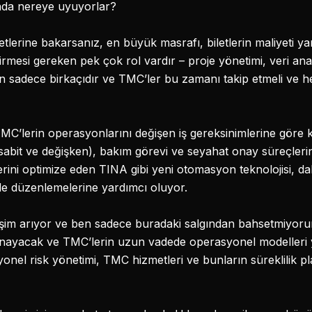
da nereye uyuyorlar?
lerine bakarsanız, en büyük masrafı, biletlerin maliyeti ya
tirmesi gereken pek çok rol vardır – proje yönetimi, veri an
 sadece birkaçıdır ve TMC’ler bu zamanı takip etmeli ve her
 TMC’lerin operasyonlarını değişen iş gereksinimlerine göre
sabit ve değişken), bakım görevi ve seyahat onay süreçler
rini optimize eden TINA gibi yeni otomasyon teknolojisi, da
lde düzenlemelerine yardımcı oluyor.
ğişim arıyor ve ben sadece buradaki salgından bahsetmiyorum
oynayacak ve TMC’lerin uzun vadede operasyonel modelleri 
el risk yönetimi, TMC hizmetleri ve bunların süreklilik plan