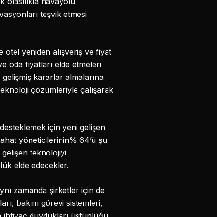
ük olasılıkla havayolu
vasyonları teşvik etmesi
 otel yeniden alışveriş ve fiyat
 oda fiyatları elde etmeleri
gelişmiş kararlar almalarına
knoloji çözümleriyle çalışarak
 desteklemek için yeni gelişen
yahat yöneticilerinin% 64’ü şu
gelişen teknolojiyi
lük elde edecekler.
aynı zamanda şirketler için de
rı, bakım görevi sistemleri,
a ihtiyaç duydukları üstünlüğü