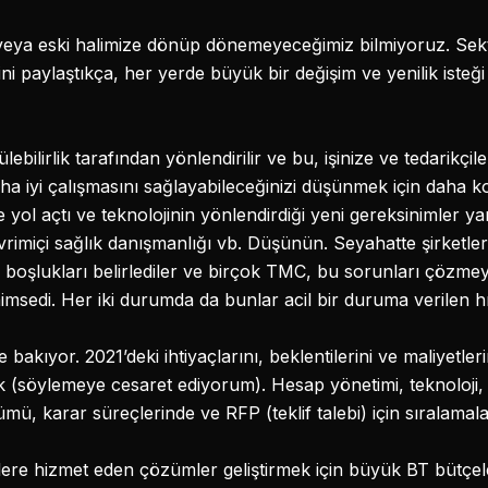
 veya eski halimize dönüp dönemeyeceğimiz bilmiyoruz. Se
ini paylaştıkça, her yerde büyük bir değişim ve yenilik isteği
ebilirlik tarafından yönlendirilir ve bu, işinize ve tedarikçil
ha iyi çalışmasını sağlayabileceğinizi düşünmek için daha 
 yol açtı ve teknolojinin yönlendirdiği yeni gereksinimler yar
rimiçi sağlık danışmanlığı vb. Düşünün. Seyahatte şirketler
 boşlukları belirlediler ve birçok TMC, bu sorunları çözme
enimsedi. Her iki durumda da bunlar acil bir duruma verilen hız
e bakıyor. 2021’deki ihtiyaçlarını, beklentilerini ve maliyetle
ek (söylemeye cesaret ediyorum). Hesap yönetimi, teknoloji
ümü, karar süreçlerinde ve RFP (teklif talebi) için sıralamala
re hizmet eden çözümler geliştirmek için büyük BT bütçele