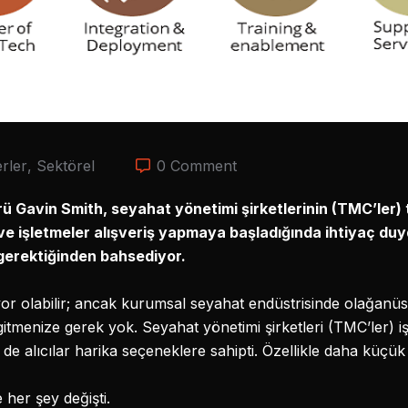
rler
,
Sektörel
0 Comment
rü Gavin Smith, seyahat yönetimi şirketlerinin (TMC’ler) 
k ve işletmeler alışveriş yapmaya başladığında ihtiyaç du
 gerektiğinden bahsediyor.
liyor olabilir; ancak kurumsal seyahat endüstrisinde olağanü
gitmenize gerek yok. Seyahat yönetimi şirketleri (TMC’ler) 
e alıcılar harika seçeneklere sahipti. Özellikle daha küçü
her şey değişti.