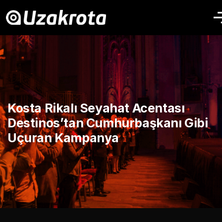
Kosta Rikalı Seyahat Acentası
Destinos’tan Cumhurbaşkanı Gibi
Uçuran Kampanya