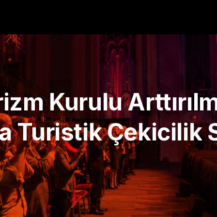
zm Kurulu Arttırılm
 Turistik Çekicilik