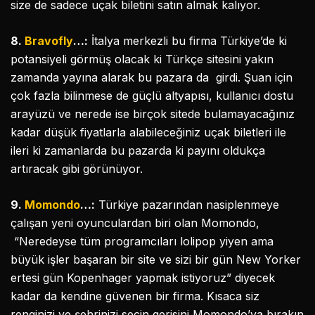
size de sadece uçak biletini satın almak kalıyor.
8.
Bravofly
…:
İtalya merkezli bu firma Türkiye’de ki
potansiyeli görmüş olacak ki Türkçe sitesini yakın
zamanda yayına alarak bu pazara da girdi. Şuan için
çok fazla bilinmese de güçlü altyapısı, kullanıcı dostu
arayüzü ve nerede ise birçok sitede bulamayacağınız
kadar düşük fiyatlarla alabileceğiniz uçak biletleri ile
ileri ki zamanlarda bu pazarda ki payını oldukça
artıracak gibi görünüyor.
9.
Momondo
…:
Türkiye pazarından nasiplenmeye
çalışan yeni oyunculardan biri olan Momondo,
“Neredeyse tüm programcıları lolipop yiyen ama
büyük işler başaran bir site ve sizi bir gün New Yorker
ertesi gün Kopenhager yapmak istiyoruz” diyecek
kadar da kendine güvenen bir firma. Kısaca siz
renginizi ve şehrinizi seçin gerisini Momondo’ya bırakın