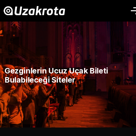
Gezginlerin Ucuz Uçak Bileti
Bulabileceği Siteler