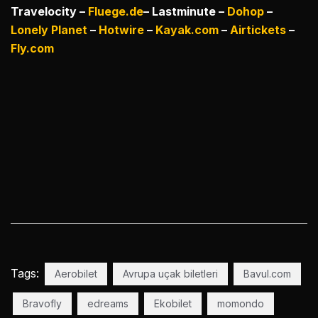
Travelocity –
Fluege.de
– Lastminute –
Dohop
–
Lonely Planet
–
Hotwire
–
Kayak.com
–
Airtickets
–
Fly.com
Tags:
Aerobilet
Avrupa uçak biletleri
Bavul.com
Bravofly
edreams
Ekobilet
momondo