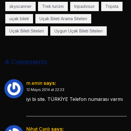
skyscanner
Trek turizm
tripadvisor
Tripsta
uçak bileti
Uçak Bileti Arama Siteleri
Uçak Bileti Siteleri
Uygun Uçak Bileti Siteleri
4 Comments
m.emin
says:
12 Mayıs 2014 at 22:23
iyi bi site. TÜRKİYE Telefon numarası varmı
Nihat Canlı
says: