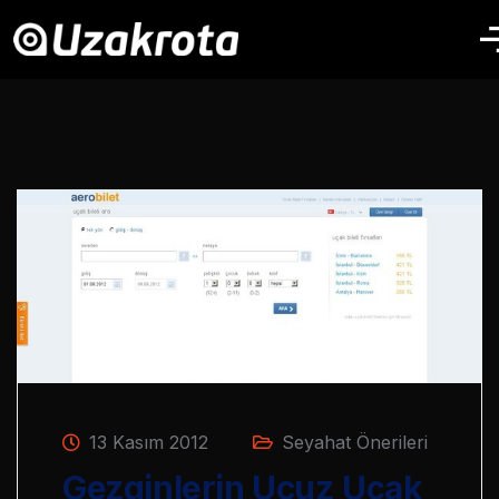
13 Kasım 2012
Seyahat Önerileri
Gezginlerin Ucuz Uçak