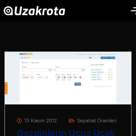
13 Kasım 2012
Seyahat Önerileri
Gezginlerin Ucuz Uçak