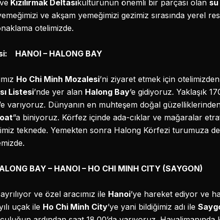
 ve
Kızılırmak Deltası
kültürünün önemli bir parçası olan
su
 yemeğimizi ve akşam yemeğimizi gezimiz sırasında yerel re
naklama otelimizde.
tesi: HANOI – HALONG BAY
cımız
Ho Chi Minh Mozalesi
’ni ziyaret etmek için otelimizde
 Listesi
’nde yer alan
Halong Bay
’e gidiyoruz. Yaklaşık 1
’e varıyoruz. Dünyanın en muhteşem doğal güzelliklerinden 
oat
”a biniyoruz. Körfez içinde ada-cıklar ve mağaralar etra
eğimiz teknede. Yemekten sonra Halong Körfezi turumuza 
mizde.
 HALONG BAY – HANOI – HO CHI MINH CITY (SAYGON)
yrılıyor ve özel aracımız ile
Hanoi
’ye hareket ediyor ve h
ılı uçak ile
Ho Chi Minh City
’ye yani bildiğimiz adı ile
Sayg
lculuğun ardından saat 18.00’da varıyoruz. Havalimanında ka