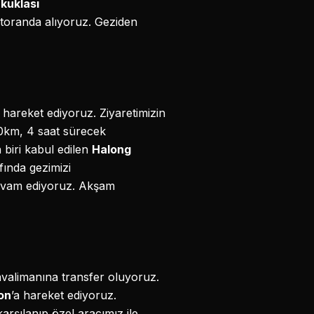
 kuklası
storanda alıyoruz. Geziden
n hareket ediyoruz. Ziyaretimizin
70km, 4 saat sürecek
biri kabul edilen
Halong
fında gezimizi
devam ediyoruz. Akşam
avalimanına transfer oluyoruz.
on
’a hareket ediyoruz.
rşılanıp özel aracımız ile