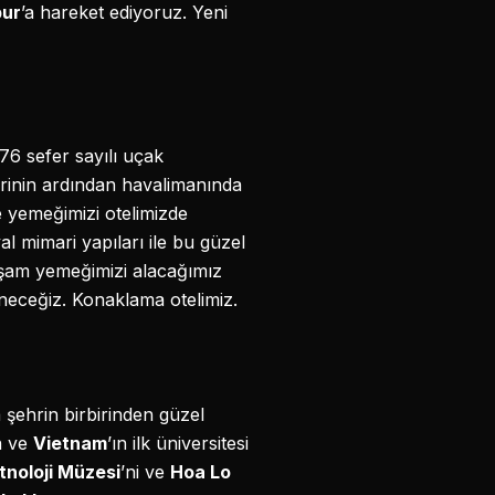
ur
’a hareket ediyoruz. Yeni
176 sefer sayılı uçak
lerinin ardından havalimanında
e yemeğimizi otelimizde
l mimari yapıları ile bu güzel
kşam yemeğimizi alacağımız
neceğiz. Konaklama otelimiz.
 şehrin birbirinden güzel
n ve
Vietnam
’ın ilk üniversitesi
tnoloji Müzesi
’ni ve
Hoa Lo