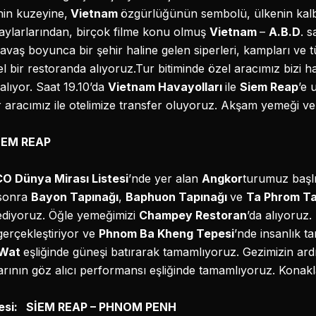
enin kuzeyine,
Vietnam
özgürlüğünün sembolü, ülkenin kalb
 olaylarlarından, birçok filme konu olmuş
Vietnam
–
A.B.D
. 
 savaş boyunca bir şehir haline gelen siperleri, kampları ve 
l bir restoranda alıyoruz.Tur bitiminde özel aracımız bizi 
alıyor. Saat 19.10’da
Vietnam Havayolları
ile
Siem Reap
’e 
er aracımız ile otelimize transfer oluyoruz. Akşam yemeği v
SİEM REAP
 Dünya Mirası Listesi
’nde yer alan
Angkor
turumuz başlı
 sonra
Bayon Tapınağı
,
Baphuon Tapınağı
ve
Ta Phrom Ta
 ediyoruz. Öğle yemeğimizi
Champey Restoran
’da alıyoruz
gerçekleştiriyor ve
Phnom Ba Kheng Tepesi
’nde insanlık t
 Wat
eşliğinde güneşi batırarak tamamlıyoruz. Gezimizin a
rının göz alıcı performansı eşliğinde tamamlıyoruz. Konakl
tesi: SİEM REAP – PHNOM PENH