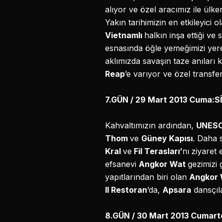
alıyor ve özel aracımız ile ülk
Yakın tarihimizin en etkileyici
Vietnamlı
halkın inşa ettiği ve
esnasında öğle yemeğimizi yere
aklımızda savaşın taze anıları k
Reap
’e varıyor ve özel transf
7.GÜN / 29 Mart 2013 Cuma:
Kahvaltımızın ardından,
UNESCO
Thom
ve
Güney Kapısı
. Daha
Kral
ve
Fil Terasları’
nı
ziyaret
efsanevi
Angkor Wat
gezimizi 
yapıtlarından biri olan
Angkor
II Restoran
’da,
Apsara
dansçıla
8.GÜN / 30 Mart 2013 Cumar