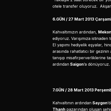
otele transfer oluyoruz. Akşa
6.GÜN / 27 Mart 2013 Çarş
Kahvaltımızın ardından,
Mekon
ediyoruz. Varışımıza istinaden
El yapımı hediyelik eşyalar, hi
arasında rahatlatıcı bir gezinin a
tanışıp misafirperverliklerine 
ardından
Saigon
’a dönüyoruz.
7.GÜN / 28 Mart 2013 Perşe
Kahvaltının ardından
Saygon
’
Thanh
pazarından oluşan şehi