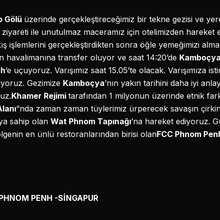
p Gölü
üzerinde gerçekleştireceğimiz bir tekne gezisi ve ye
ziyareti ile unutulmaz maceramız için otelimizden hareket 
ış işlemlerini gerçekleştirdikten sonra öğle yemeğimizi alma
n havalimanına transfer oluyor ve saat 14:20’de
Kamboçya 
nh
’e uçuyoruz. Varışımız saat 15.05’te olacak. Varışımıza is
luyoruz. Gezimize
Kamboçya
’nın yakın tarihini daha iyi anl
ruz.
Khamer Rejimi
tarafından 1 milyonun üzerinde etnik farkl
lanı
”nda zaman zaman tüylerimiz ürperecek savaşın çirkin
ya sahip olan
Wat Phnom Tapınağı
’na hareket ediyoruz. Gü
genin en ünlü restoranlarından birisi olan
FCC Phnom Pen
r: PHNOM PENH -SİNGAPUR