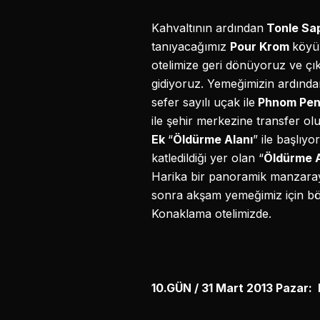
Kahvaltının ardından
Tonle Sa
tanıyacağımız
Pour Krom
köyü 
otelimize geri dönüyoruz ve çık
gidiyoruz. Yemeğimizin ardında
sefer sayılı uçak ile
Phnom Pe
ile şehir merkezine transfer o
Ek
“
Öldürme Alanı
” ile başlıyo
katledildiği yer olan “
Öldürme A
Harika bir panoramik manzara
sonra akşam yemeğimiz için böl
Konaklama otelimizde.
10.GÜN / 31 Mart 2013 Paza