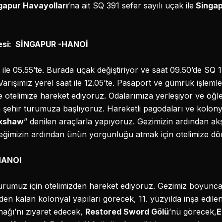
gapur Havayolları
’na ait SQ 391 sefer sayılı uçak ile
Singap
tesi: SİNGAPUR -HANOİ
t ile 05.55’te. Burada uçak değiştiriyor ve saat 09.50’de SQ 
Varışımız yerel saat ile 12.05’te. Pasaport ve gümrük işlem
le otelimize hareket ediyoruz. Odalarımıza yerleşiyor ve öğl
 şehir turumuza başlıyoruz. Hareketli pagodaları ve kolonya
ckshaw
” denilen araçlarla yapıyoruz. Gezimizin ardından a
eğimizin ardından ünün yorgunluğu atmak için otelimize dö
 HANOI
turumuz için otelimizden hareket ediyoruz. Gezimiz boyunca
en kalan kolonyal yapıları görecek, 11. yüzyılda inşa edile
nağı’nı ziyaret edecek,
Restored Sword Gölü
’nü görecek,
E