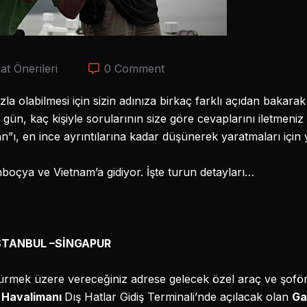
t Önerileri
0 Comment
fazla olabilmesi için sizin adınıza birkaç farklı açıdan bakar
ün, kaç kişiyle sorularının size göre cevaplarını iletmeniz 
ftan”ı, en ince ayrıntılarına kadar düşünerek yaratmaları için y
oçya ve Vietnam’a gidiyor. İşte turun detayları…
 İSTANBUL –SİNGAPUR
ürmek üzere vereceğiniz adrese gelecek özel araç ve şoför
 Havalimanı
Dış Hatlar Gidiş Terminali’nde açılacak olan
Ga