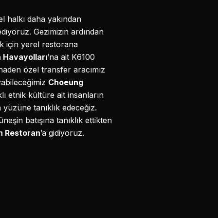
rel halkı daha yakından
ediyoruz. Gezimizin ardından
k için yerel restorana
Havayolları
’na ait K6100
tinaden özel transfer aracımız
ayabileceğimiz
Choeung
ı etnik kültüre ait insanların
 yüzüne tanıklık edeceğiz.
neşin batışına tanıklık ettikten
h Restoran
’a gidiyoruz.