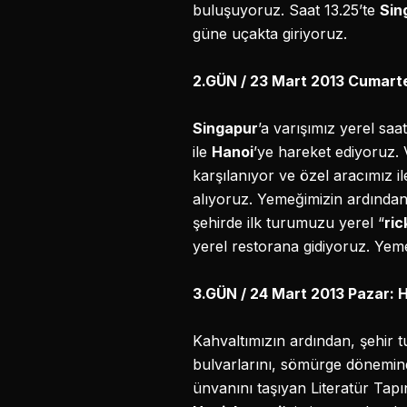
buluşuyoruz. Saat 13.25’te
Sin
güne uçakta giriyoruz.
2.GÜN / 23 Mart 2013 Cumar
Singapur
’a varışımız yerel saa
ile
Hanoi
’ye hareket ediyoruz. 
karşılanıyor ve özel aracımız i
alıyoruz. Yemeğimizin ardından
şehirde ilk turumuzu yerel “
ri
yerel restorana gidiyoruz. Yem
3.GÜN / 24 Mart 2013 Pazar:
Kahvaltımızın ardından, şehir 
bulvarlarını, sömürge dönemind
ünvanını taşıyan Literatür Tapı