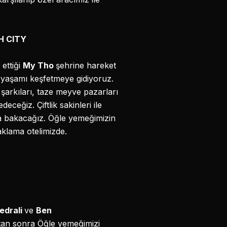
H CITY
 ettiği
My Tho
şehrine hareket
l yaşamı keşfetmeye gidiyoruz.
 şarkıları, taze meyve pazarları
deceğiz. Çiftlik sakinleri ile
ına bakacağız. Öğle yemeğimizin
aklama otelimizde.
edrali
ve
Ben
tan sonra Öğle yemeğimizi