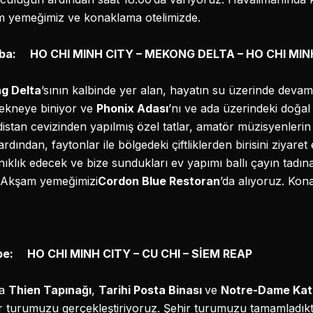
m yemeğimiz ve konaklama otelimizde.
amba: HO CHI MINH CITY – MEKONG DELTA – HO CHI MIN
g Delta
’sının kalbinde yer alan, hayatın su üzerinde devam
 tekneye biniyor ve
Phonix Adası
’nı ve ada üzerindeki doğa
ndistan cevizinden yapılmış özel tatlar, amatör müzisyenlerin
rdından, faytonlar ile bölgedeki çiftliklerden birisini ziyaret e
tanıklık edecek ve bize sundukları ev yapımı ballı çayın tad
 Akşam yemeğimizi
Cordon Blue Restoran
’da alıyoruz. Kon
mbe: HO CHI MINH CITY – CU CHI – SİEM REAP
da
Thien Tapınağı
,
Tarihi Posta Binası
ve
Notre-Dame Kat
r turumuzu gerçekleştiriyoruz. Şehir turumuzu tamamladık