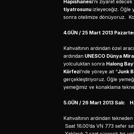
Hapishanesi
’ni ziyaret edecek
tiyatrosunu
izleyeceğiz. Öğle
sonra otelimize dönüyoruz. Ko
4.GÜN / 25 Mart 2013 Pazar
Kahvaltının ardından özel ara
ardından
UNESCO Dünya Mirası
yolculuktan sonra
Halong Bay
Körfezi
’nde yöreye ait “
Junk B
gerçekleştiriyoruz. Öğle yem
yemeğimiz ve konaklama tekne
5.GÜN / 26 Mart 2013 Salı:
Kahvaltının ardından tekneden a
Saat 16.00’da VN 773 sefer say
Yaklaşık 2 saat sürecek bir yo