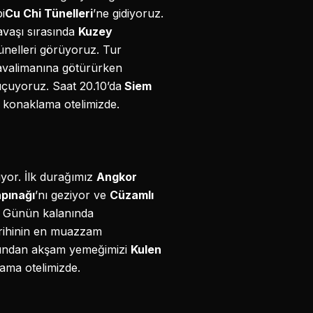
i
Cu Chi Tünelleri
’ne gidiyoruz.
savaşı sırasında
Kuzey
tünelleri görüyoruz. Tur
havalimanına götürürken
uçuyoruz. Saat 20.10’da
Siem
e konaklama otelimizde.
yor. İlk durağımız
Angkor
pınağı
’nı geziyor ve
Cüzamlı
. Günün kalanında
arihinin en muazzam
rdından akşam yemeğimizi
Kulen
ama otelimizde.