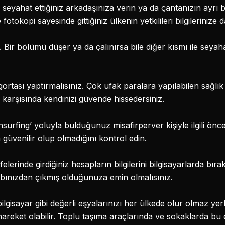
eyahat ettiğiniz arkadaşınıza verin ya da çantanızın ayrı b
tokopi sayesinde gittiğiniz ülkenin yetkilileri bilgilerinize d
 Bir bölümü düşer ya da çalınırsa bile diğer kısmı ile seyahat
rtası yaptırmalısınız. Çok ufak paralara yapılabilen sağlık
karşısında kendinizi güvende hissedersiniz.
surfing’ yoluyla bulduğunuz misafirperver kişiyle ilgili ön
 güvenilir olup olmadığını kontrol edin.
afelerinde girdiğiniz hesapların bilgilerini bilgisayarlarda bır
abınızdan çıkmış olduğunuza emin olmalısınız.
bilgisayar gibi değerli eşyalarınızı her ülkede olur olmaz ye
 hareket olabilir. Toplu taşıma araçlarında ve sokaklarda bu 