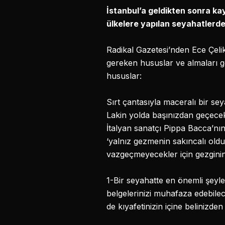
İstanbul’a geldikten sonra ka
ülkelere yapılan seyahatlerde 
Radikal Gazetesi’nden Ece Çeli
gereken hususlar ve almaları ger
hususlar:
Sırt çantasıyla maceralı bir s
Lakin yolda başınızdan geçecek 
İtalyan sanatçı Pippa Bacca’nın
‘yalnız gezmenin sakıncalı old
vazgeçmeyecekler için gezginin 
1-Bir seyahatte en önemli şeyle
belgelerinizi muhafaza edebilece
de kıyafetinizin içine belinizden