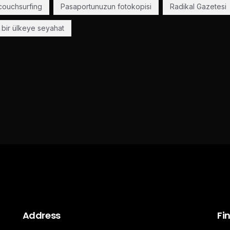
couchsurfing
Pasaportunuzun fotokopisi
Radikal Gazetesi
 bir ülkeye seyahat
Address
Fi