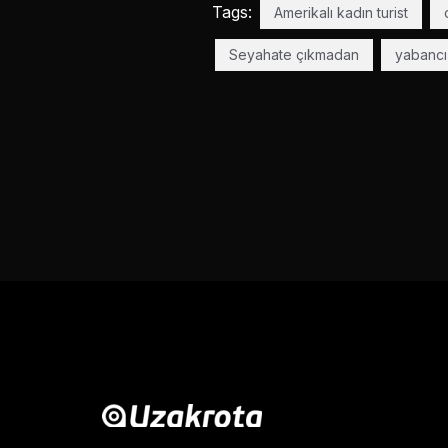
Tags:
Amerikalı kadın turist
Seyahate çıkmadan
yabancı