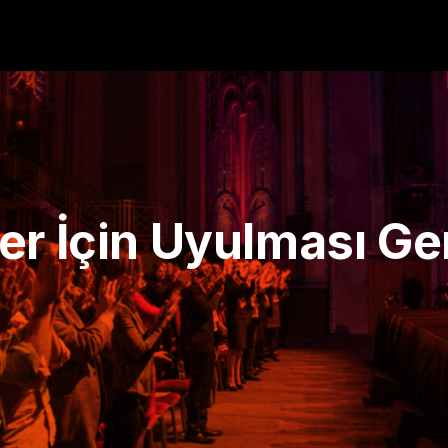
er İçin Uyulması Ge