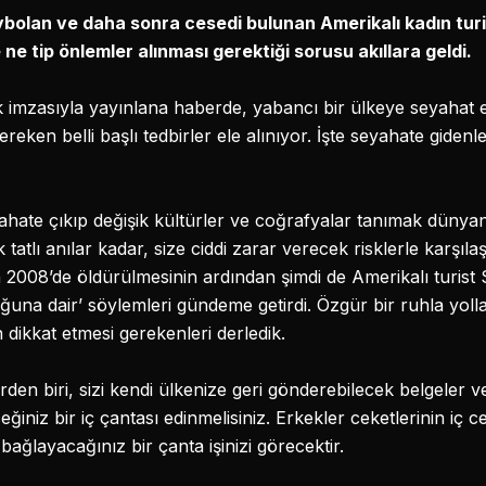
ybolan ve daha sonra cesedi bulunan Amerikalı kadın tur
ne tip önlemler alınması gerektiği sorusu akıllara geldi.
k imzasıyla yayınlana haberde, yabancı bir ülkeye seyahat e
eken belli başlı tedbirler ele alınıyor. İşte seyahate gidenl
eyahate çıkıp değişik kültürler ve coğrafyalar tanımak düny
tatlı anılar kadar, size ciddi zarar verecek risklerle karşıl
 2008’de öldürülmesinin ardından şimdi de Amerikalı turist 
uğuna dair’ söylemleri gündeme getirdi. Özgür bir ruhla yol
dikkat etmesi gerekenleri derledik.
rden biri, sizi kendi ülkenize geri gönderebilecek belgeler v
ğiniz bir iç çantası edinmelisiniz. Erkekler ceketlerinin iç ce
 bağlayacağınız bir çanta işinizi görecektir.