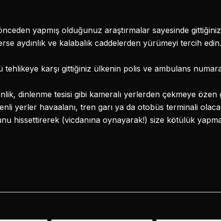
önceden yapmış olduğunuz araştırmalar sayesinde gittiğiniz ş
erse aydınlık ve kalabalık caddelerden yürümeyi tercih edin
ü tehlikeye karşı gittiğiniz ülkenin polis ve ambulans numar
lik, dinlenme tesisi gibi kameralı yerlerden çekmeye özen g
i yerler havaalanı, tren garı ya da otobüs terminali olacakt
ğunu hissettirerek (vicdanına oynayarak!) size kötülük yapma 