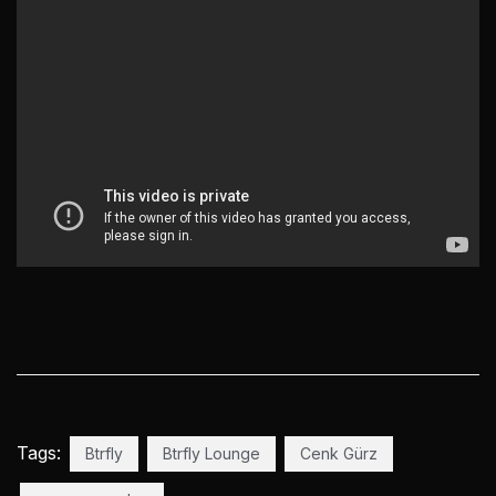
Tags:
Btrfly
Btrfly Lounge
Cenk Gürz