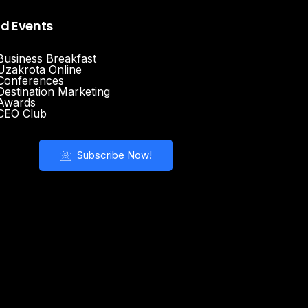
nd Events
Business Breakfast
Uzakrota Online
Conferences
Destination Marketing
Awards
CEO Club
Subscribe Now!