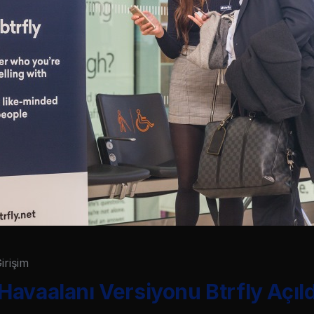
irişim
avaalanı Versiyonu Btrfly Açıld