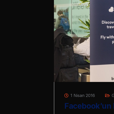
1 Nisan 2016
G
Facebook’un H