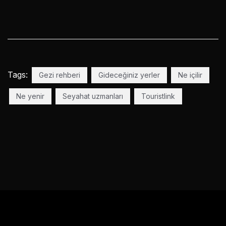
Tags:
Gezi rehberi
Gideceğiniz yerler
Ne içilir
Ne yenir
Seyahat uzmanları
Touristlink