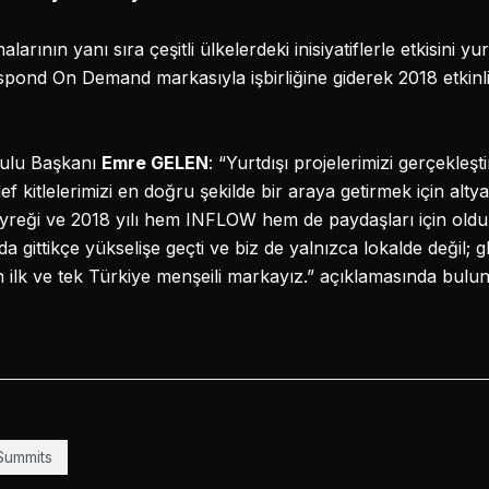
alarının yanı sıra çeşitli ülkelerdeki inisiyatiflerle etkisini 
spond On Demand markasıyla işbirliğine giderek 2018 etkinli
ulu Başkanı
Emre GELEN
: “Yurtdışı projelerimizi gerçekleş
 kitlelerimizi en doğru şekilde bir araya getirmek için alt
çeyreği ve 2018 yılı hem INFLOW hem de paydaşları için oldu
da gittikçe yükselişe geçti ve biz de yalnızca lokalde değil
an ilk ve tek Türkiye menşeili markayız.” açıklamasında bulu
Summits