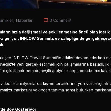
kinlikler
,
Haberler
0 Comment
arın hızla değişmesi ve şekillenmesine öncü olan içerik ü
raya geliyor. INFLOW Summits ev sahipliğinde gerçekleşe
ak.
ekleşen INFLOW Travel Summit’in etkileri devam ederken ma
nedik
’te yeni gerçekleştirmek için çalışmalarına başladı. İ
fini çıkaracak hem de çeşitli atölyeler kapsamında markalarl
 videolarla milyonlarca kişinin tercihlerine yön veren içerik ü
ummits
markasını yakından tanıma şansı bulurken markanın 
’de Boy Gösteriyor