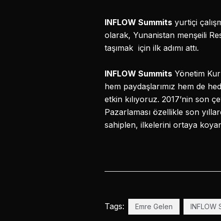
INFLOW Summits
yurtiçi çalışm
olarak, Yunanistan menşeili Re
taşımak için ilk adımı attı.
INFLOW Summits
Yönetim Kur
hem paydaşlarımız hem de hedef
etkin kılıyoruz. 2017’nin son 
Pazarlaması özellikle son yıllar
sahiplen, ilkelerini ortaya koy
Tags:
Emre Gelen
INFLOW 