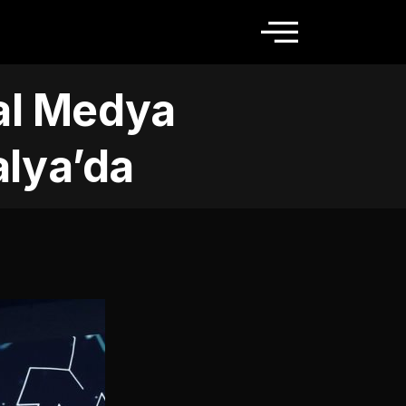
al Medya
alya’da