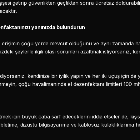
 şişesi getirip güvenlikten geçtikten sonra ücretsiz doldurabil
caktır.
zenfaktanınızı yanınızda bulundurun
 erişimin çoğu yerde mevcut olduğunu ve aynı zamanda ha
deki şeylerle ilgili olası sorunları azaltmak istiyorsanız, ke
yorsanız, kendinize bir iyilik yapın ve her iki uçuş için de 
nmeyin, çoğu havalimanında el dezenfektanı limitleri 100 ml
etmek için büyük çaba sarf edeceklerini iddia etseler de, kişis
bletime, dizüstü bilgisayarıma ve kablosuz kulaklıklarıma 