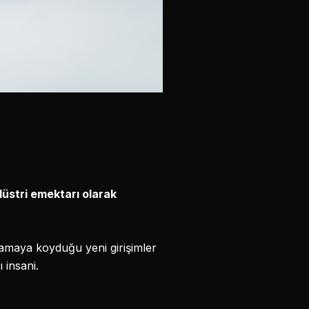
üstri emektarı olarak
lamaya koyduğu yeni girişimler
 insani.