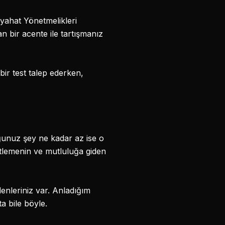
yahat Yönetmelikleri
an bir acente ile tartışmanız
ir test talep ederken,
unuz şey ne kadar az ise o
ketlemenin ve mutluluğa giden
denleriniz var. Anladığım
ta bile böyle.