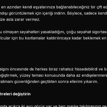
 en azından kendi eşyalarınıza bağlanabileceğiniz bir çift ed
dışı görüntülemek için içeriği indirin. Böylece, sadece ken
ize asla zarar vermez.
 olmayan seyahatleri yasakladığını, çoğu seyahat sigortas
ular için bu kısıtlamalar kaldırılıncaya kadar beklemek en i
gını öncesinde de herkes biraz rahatsız hissedebilirdi ve b
değiştirmek, yüzey teması konusunda daha az endişelenmeniz
alimanı güvenliğinden geçtikten sonra ellerimi yıkarım.
treleri değiştirin
a açıkça iki ayrı görüş var ve ben maske takılmasının ge