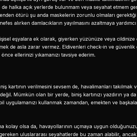
ikle de halka açık yerlerde bulunmam veya seyahat etmem ge
edenden ötürü şu anda maskelerin zorunlu olmaları gerektiğ
efes alırken damlacıkların yayılmasını azaltmaya yardımcı 
kişisel eşyalara ek olarak, giyerken yüzünüze veya cildiniz
irmek de asla zarar vermez. Eldivenleri check-in ve güvenlik
nce ellerinizi yıkamanızı tavsiye ederim.
 biniş kartının verilmesini sevsem de, havalimanları takılmak
değil. Mümkün olan bir yerde, biniş kartınızı yazdırın ya da 
l uygulamanızı kullanmak zamandan, emekten ve başkalarıy
 kolay olsa da, havayollarının uçmaya uygun olduğunuzu 
gereken uluslararası seyahatlerde bu zaman alabilir, ancak i