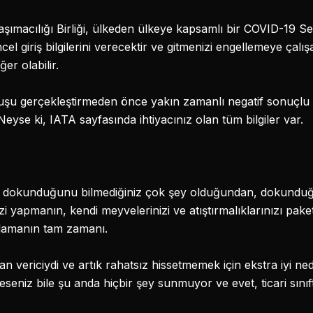
şımacılığı Birliği, ülkeden ülkeye kapsamlı bir COVID-19 Se
cel giriş bilgilerini verecektir ve gitmenizi engellemeye çalış
er olabilir.
çuşu gerçekleştirmeden önce yakın zamanlı negatif sonuçlu b
 Neyse ki, IATA sayfasında ihtiyacınız olan tüm bilgiler var.
in dokunduğunu bilmediğiniz çok şey olduğundan, dokunduğ
nizi yapmanın, kendi meyvelerinizi ve atıştırmalıklarınızı pa
rlamanın tam zamanı.
n vericiydi ve artık rahatsız hissetmemek için ekstra iyi ne
teseniz bile şu anda hiçbir şey sunmuyor ve evet, ticari sınıf