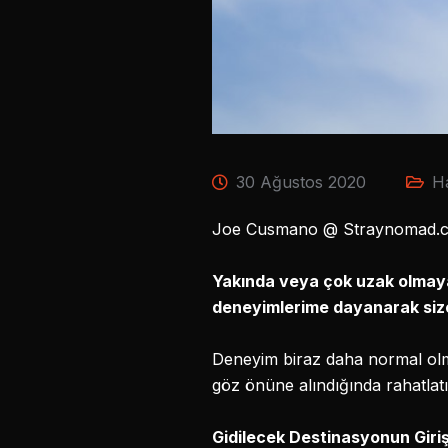
30 Ağustos 2020
H
Joe Cusmano @ Straynomad.co
Yakında veya çok uzak olmaya
deneyimlerime dayanarak size 
Deneyim biraz daha normal olma
göz önüne alındığında rahatlatıc
Gidilecek Destinasyonun Giriş