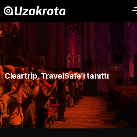
Cleartrip, TravelSafe’i tanıttı