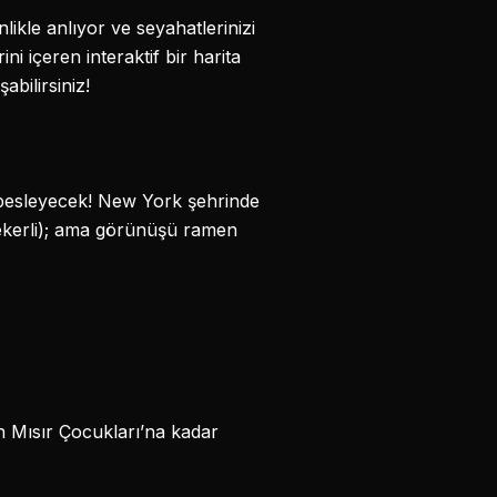
likle anlıyor ve seyahatlerinizi
ni içeren interaktif bir harita
şabilirsiniz!
 besleyecek! New York şehrinde
şekerli); ama görünüşü ramen
den Mısır Çocukları’na kadar