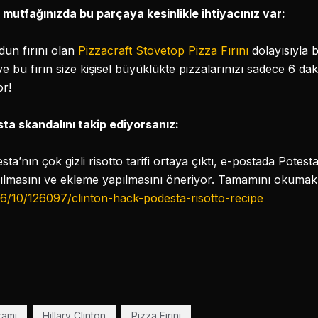
 mutfağınızda bu parçaya kesinlikle ihtiyacınız var:
dun fırını olan
Pizzacraft Stovetop Pizza Fırını
dolayısıyla 
e bu fırın size kişisel büyüklükte pizzalarınızı sadece 6 d
or!
osta skandalını takip ediyorsanız:
’nın çok gizli risotto tarifi ortaya çıktı, e-postada Potesta
rılmasını ve ekleme yapılmasını öneriyor. Tamamını okumak 
6/10/126097/clinton-hack-podesta-risotto-recipe
ramı
Hillary Clinton
Pizza Fırını