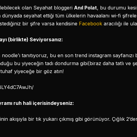
lebilecek olan Seyahat bloggeri
Anıl Polat
, bu durumu kesin
n dünyada seyahat ettiği tüm ülkelerin havaalanı wi-fi şifreleri
stediğiniz bir şifre varsa kendisine
Facebook
aracılığı ile ula
ı (birlikte) Seviyorsanız:
noodle’ı tanıtıyoruz, bu en son trend instagram sayfanızı
duğu bu yiyeceğin tadı dondurma gibi(biraz daha tatlı ve 
tuhaf yiyeceğe bir göz atın!
/BLY4dC7AwJh/
ramı ruh hali içerisindeyseniz:
erinin akışıyla bir tık yukarı çıkmış gibi görünüyor. Çığlık 2’