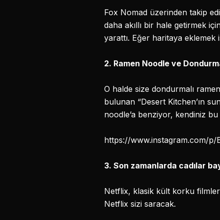
Fox Nomad üzerinden takip edi
daha akıllı bir hale getirmek içi
yarattı. Eğer haritaya eklemek i
2. Ramen Noodle ve Dondurmay
O halde size dondurmalı ramen 
bulunan “Desert Kitchen’ın sun
noodle’a benziyor, kendiniz bu 
https://www.instagram.com/p
3. Son zamanlarda cadılar bay
Netflix, klasik kült korku filml
Netflix sizi saracak.