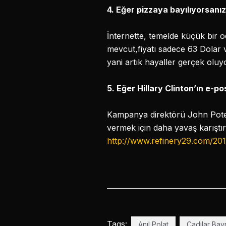
4. Eğer pizzaya bayılıyorsanız
İnternette, temelde küçük bir o
mevcut,fiyatı sadece 63 Dolar v
yani artık hayaller gerçek oluy
5. Eğer Hillary Clinton’ın e-p
Kampanya direktörü John Potesta
vermek için daha yavaş karıştı
http://www.refinery29.com/201
Tags:
Anıl Polat
Cadılar Bay