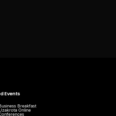
nd Events
Business Breakfast
Uzakrota Online
Conferences