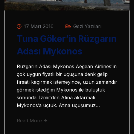
17 Mart 2016
Gezi Yazıları
Tuna Göker’in Rüzgarın
Adası Mykonos
Rüzgarın Adası Mykonos Aegean Airlines’ın
çok uygun fiyatlı bir uçuşuna denk gelip
fırsatı kaçırmak istemeyince, uzun zamandır
görmek istediğim Mykonos ile buluştuk
sonunda. İzmir’den Atina aktarmalı
Mykonos’a uçtuk. Atina uçuşumuz…
Read More