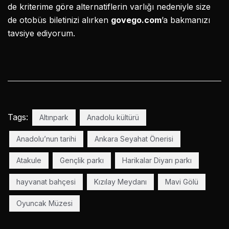
de kriterime göre alternatiflerin varlığı nedeniyle size
de otobüs biletinizi alırken
govego.com
’a bakmanızı
tavsiye ediyorum.
Tags:
Altınpark
Anadolu kültürü
Anadolu’nun tarihi
Ankara Seyahat Önerisi
Atakule
Gençlik parkı
Harikalar Diyarı parkı
hayvanat bahçesi
Kızılay Meydanı
Mavi Gölü
Oyuncak Müzesi