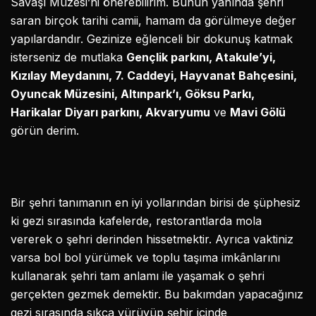
Savaşı Müzesi’ni önerebilirim. Bunun yanında şehri
saran birçok tarihi camii, hamam da görülmeye değer
yapılardandır. Gezinize eğlenceli bir dokunuş katmak
isterseniz de mutlaka
Gençlik parkını, Atakule’yi,
Kızılay Meydanını, 7. Caddeyi, Hayvanat Bahçesini,
Oyuncak Müzesini, Altınpark’ı, Göksu Parkı,
Harikalar Diyarı parkını, Akvaryumu
ve
Mavi Gölü
görün derim.
Bir şehri tanımanın en iyi yollarından birisi de şüphesiz
ki gezi sırasında kafelerde, restorantlarda mola
vererek o şehri derinden hissetmektir. Ayrıca vaktiniz
varsa bol bol yürümek ve toplu taşıma imkânlarını
kullanarak şehri tam anlamı ile yaşamak o şehri
gerçekten gezmek demektir. Bu bakımdan yapacağınız
gezi sırasında sıkça yürüyüp şehir içinde