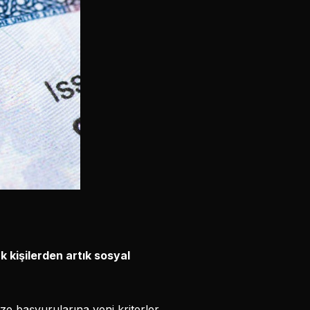
 kişilerden artık sosyal
e başvurularına yeni kriterler