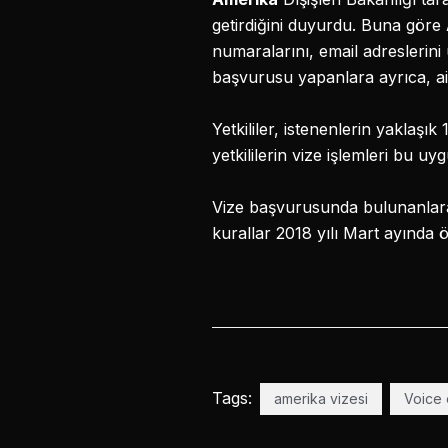
getirdiğini duyurdu. Buna göre
numaralarını, email adreslerini 
başvurusu yapanlara ayrıca, ai
Yetkililer, istenenlerin yaklaşı
yetkililerin vize işlemleri bu uy
Vize başvurusunda bulunanlara a
kurallar 2018 yılı Mart ayında ön
Tags:
amerika vizesi
Voice 