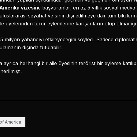
Amerika vizesi
ne başvuranlar; en az 5 yıllık sosyal medya ku
uluslararası seyahat ve sınır dışı edilmeye dair tüm bilgiler
le üyelerinden terör eylemlerine karışanların olup olmadığı
k 15 milyon yabancıyı etkileyeceğini söyledi. Sadece diplomat
gulamanın dışında tutulabilir.
yrıca herhangi bir aile üyesinin terörist bir eyleme katılıp
erilmişti.
of America