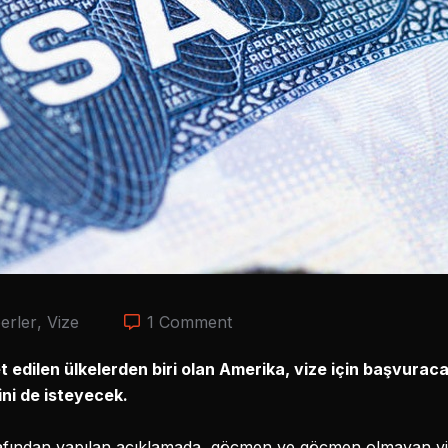
erler
,
Vize
1 Comment
edilen ülkelerden biri olan Amerika, vize için başvuracak
ini de isteyecek.
arafından yapılan açıklamada, göçmen ve göçmen olmayan viz