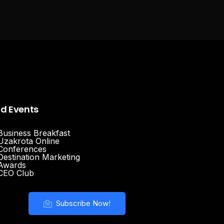
nd Events
Business Breakfast
Uzakrota Online
Conferences
Destination Marketing
Awards
CEO Club
Subscribe Now!