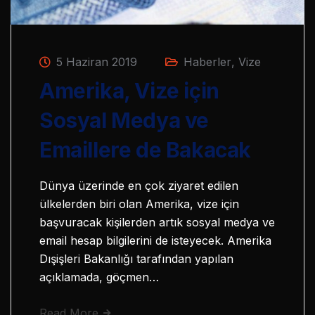
5 Haziran 2019
Haberler
,
Vize
Amerika, Vize için
Sosyal Medya ve
Emaillere de Bakacak
Dünya üzerinde en çok ziyaret edilen
ülkelerden biri olan Amerika, vize için
başvuracak kişilerden artık sosyal medya ve
email hesap bilgilerini de isteyecek. Amerika
Dışişleri Bakanlığı tarafından yapılan
açıklamada, göçmen…
Read More