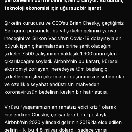
personelinin dörtte birini işten çıkarıyor. Bu durum,
teknoloji ekonomisi için uğursuz bir işaret.
Şirketin kurucusu ve CEO’su Brian Chesky, geçtiğimiz
Salı günü personele, bu yıl şirketin gelirinin yarıya
ineceğini ve Silikon Vadisi’nin Covid-19 dolayısıyla en
büyük işten çıkarmalardan birine şahit olacağını,
şirketin 7.500 çalışanının yaklaşık 1.900’ünün işten
çıkarılacağını söyledi. Airbnb’nin bu kararı, küresel
ekonomiyi zorlayan, neredeyse tüm başlangıç
şirketlerinin işten çıkarmaları düşünmesine sebep olan
ve özellikle seyahat endüstrisini mahveden
koronavirüsün bedelinin keskin bir hatırlatıcısı.
Virüsü “yaşamımızın en rahatsız edici krizi” olarak
nitelendiren Chesky, çalışanlara bir e-postayla
Airbnb’nin 2020 yılındaki gelirinin 2019’da elde edilen
gelirin – ki bu 4,8 milyar dolardı- sadece yarısı