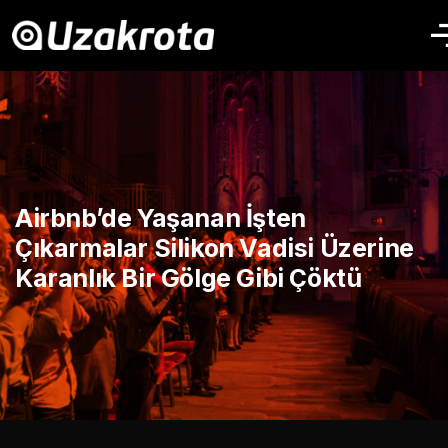
Airbnb’de Yaşanan İşten
Çıkarmalar Silikon Vadisi Üzerine
Karanlık Bir Gölge Gibi Çöktü