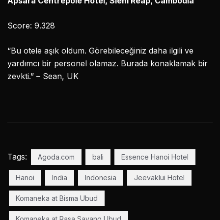
Apsara Centrepole Hotel, Siem Reap, Cambodia
Score: 9.328
“Bu otele aşık oldum. Görebileceğiniz daha ilgili ve
yardımcı bir personel olamaz. Burada konaklamak bir
zevkti.” – Sean, UK
Tags:
Agoda.com
bali
Essence Hanoi Hotel
Hanoi
India
Indonesia
Jeevaklui Hotel
Komaneka at Bisma Ubud
Komaneka at Rasa Sayang Ubud