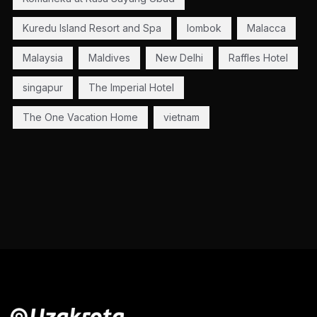
Kuredu Island Resort and Spa
lombok
Malacca
Malaysia
Maldives
New Delhi
Raffles Hotel
singapur
The Imperial Hotel
The One Vacation Home
vietnam