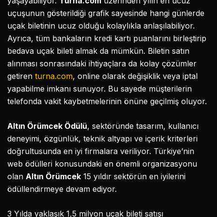
yaşayabiliyor.
Turna.com
üzerinden yılın en ucuz
uçuşunun gösterildiği grafik sayesinde hangi günlerde
uçak biletinin ucuz olduğu kolaylıkla anlaşılabiliyor.
Ayrıca, tüm bankaların kredi kartı puanlarını birleştirip
bedava uçak bileti almak da mümkün. Biletin satın
alınması sonrasındaki ihtiyaçlara da kolay çözümler
getiren
turna.com
, online olarak değişiklik veya iptal
yapabilme imkanı sunuyor. Bu sayede müşterilerin
telefonda vakit kaybetmelerinin önüne geçilmiş oluyor.
Altın Örümcek Ödülü
, sektöründe tasarım, kullanıcı
deneyimi, özgünlük, teknik altyapı ve içerik kriterleri
doğrultusunda en iyi firmalara veriliyor. Türkiye’nin
web ödülleri konusundaki en önemli organizasyonu
olan
Altın Örümcek
15 yıldır sektörün en iyilerini
ödüllendirmeye devam ediyor.
3 Yılda yaklaşık 1,5 milyon uçak bileti satışı