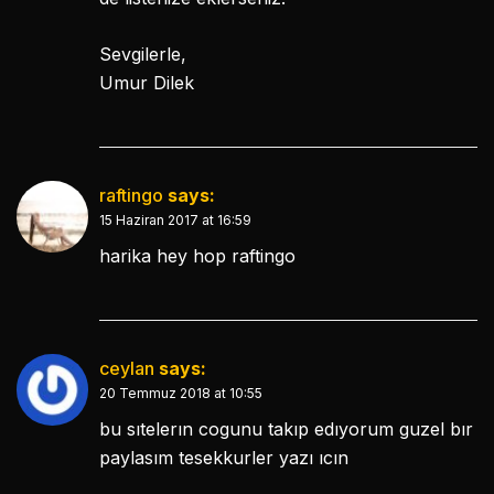
Sevgilerle,
Umur Dilek
raftingo
says:
15 Haziran 2017 at 16:59
harika hey hop raftingo
ceylan
says:
20 Temmuz 2018 at 10:55
bu sıtelerın cogunu takıp edıyorum guzel bır
paylasım tesekkurler yazı ıcın