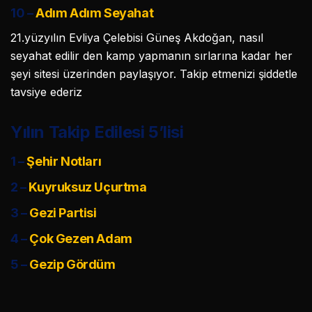
10 –
Adım Adım Seyahat
21.yüzyılın Evliya Çelebisi Güneş Akdoğan, nasıl
seyahat edilir den kamp yapmanın sırlarına kadar her
şeyi sitesi üzerinden paylaşıyor. Takip etmenizi şiddetle
tavsiye ederiz
Yılın Takip Edilesi 5’lisi
1 –
Şehir Notları
2 –
Kuyruksuz Uçurtma
3 –
Gezi Partisi
4 –
Çok Gezen Adam
5 –
Gezip Gördüm