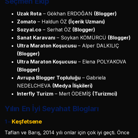
Seçmen Ekip
Uzak Rota
– Gökhan ERDOĞAN
(Blogger)
Zomato
– Haldun ÖZ
(İçerik Uzmanı)
Sozyal.co
– Serhat ÖZ
(Blogger)
Sanat Karavanı
– Soykan KÖMÜRCÜ
(Blogger)
Ultra Maraton Koşucusu
– Alper DALKILIÇ
(Blogger)
Ultra Maraton Koşucusu
– Elena POLYAKOVA
(Blogger)
Avrupa Blogger Topluluğu
– Gabriela
NEDELCHEVA
(Medya İlişkileri)
Interfly Turizm
– Mert ÖDEMİŞ
(Turizmci)
Yılın En İyi Seyahat Blogları
1 –
Keşfetsene
Taflan ve Barış, 2014 yılı onlar için çok iyi geçti. Önce