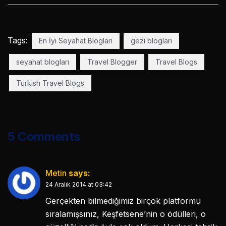
Tags:
En İyi Seyahat Blogları
gezi blogları
seyahat blogları
Travel Blogger
Travel Blogs
Turkish Travel Blogs
5 Comments
Metin
says:
24 Aralık 2014 at 03:42
Gerçekten bilmediğimiz birçok platformu
sıralamışsınız, Keşfetsene’nin o ödülleri, o