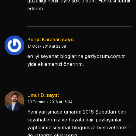
güzelliği nedir öyle şok oldum. Herkesi tebrik
ederim.
Burcu Karahan
says:
17 Ocak 2016 at 22:08
en iyi seyehat bloglarına geziyorum.com.tr
yide eklemenizi öneririm.
Umur D.
says:
29 Temmuz 2016 at 15:34
Yeni yarışmada umarım 2016 Şubattan beri
seyahatlerimiz ve hayata dair paylaşımlar
yaptığımız seyahat blogumuz livelovethank ‘i
de listenize eklerseniz.