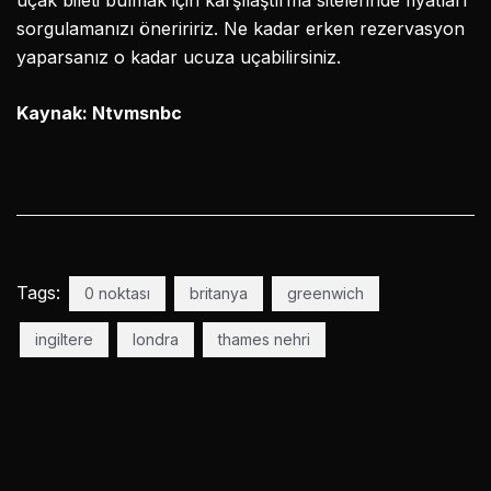
uçak bileti bulmak için karşılaştırma sitelerinde fiyatları
sorgulamanızı öneriririz. Ne kadar erken rezervasyon
yaparsanız o kadar ucuza uçabilirsiniz.
Kaynak: Ntvmsnbc
Tags:
0 noktası
britanya
greenwich
ingiltere
londra
thames nehri