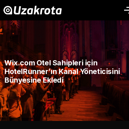
Wix.com Otel Sahipleri için
HotelRunner’ın Kanal Yöneticisini
Bünyesine Ekledi