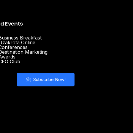
nd Events
Business Breakfast
Uzakrota Online
Conferences
Destination Marketing
Awards
CEO Club
Subscribe Now!