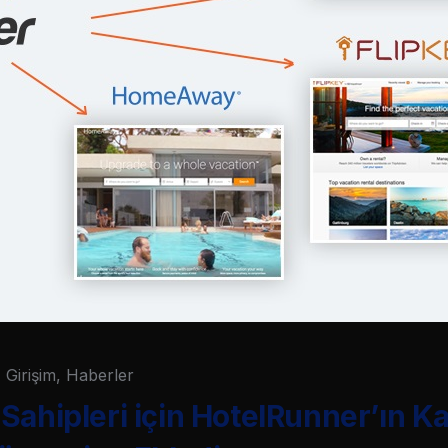
Girişim
,
Haberler
Sahipleri için HotelRunner’ın K