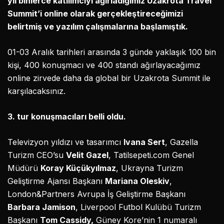
yıl binlerce katılımcıyı ağırladığımız Uzakrota Travel
Summit’i online olarak gerçekleştireceğimizi
belirtmiş ve yazılım çalışmalarına başlamıştık.
01-03 Aralık tarihleri arasında 3 günde yaklaşık 100 bin
kişi, 400 konuşmacı ve 400 standı ağırlayacağımız
online zirvede daha da global bir Uzakrota Summit ile
karşılacaksınız.
3. tur konuşmacıları belli oldu.
Televizyon yıldızı ve tasarımcı
Ivana Sert
, Gazella
Turizm CEO’su
Velit Gazel
, Tatilsepeti.com Genel
Müdürü
Koray Küçükyılmaz
, Ukrayna Turizm
Geliştirme Ajansı Başkanı
Mariana Oleskiv
,
London&Partners Avrupa İş Geliştirme Başkanı
Barbara Jamison
, Liverpool Futbol Kulübü Turizm
Başkanı
Tom Cassidy,
Güney Kore’nin 1 numaralı