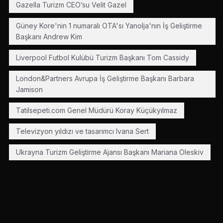
Gazella Turizm CEO’su Velit Gazel
Güney Kore'nin 1 numaralı OTA'sı Yanolja'nın İş Geliştirme
Başkanı Andrew Kim
Liverpool Futbol Kulübü Turizm Başkanı Tom Cassidy
London&Partners Avrupa İş Geliştirme Başkanı Barbara
Jamison
Tatilsepeti.com Genel Müdürü Koray Küçükyılmaz
Televizyon yıldızı ve tasarımcı Ivana Sert
Ukrayna Turizm Geliştirme Ajansı Başkanı Mariana Oleskiv