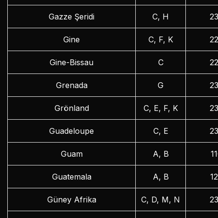
Gazze Şeridi
C, H
2
Gine
C, F, K
2
Gine-Bissau
C
2
Grenada
G
2
Grönland
C, E, F, K
2
Guadeloupe
C, E
2
Guam
A, B
1
Guatemala
A, B
1
Güney Afrika
C, D, M, N
2