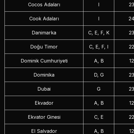
Cocos Adaları
I
2
Cook Adaları
I
2
Danimarka
C, E, F, K
2
Doğu Timor
C, E, F, I
2
Dominik Cumhuriyeti
A, B
1
Dominika
D, G
2
Dubai
G
2
Ekvador
A, B
1
Ekvator Ginesi
C, E
2
El Salvador
A, B
1