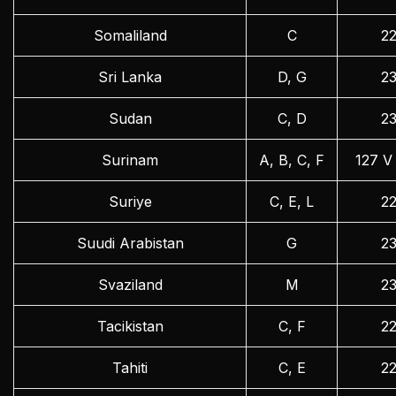
Somaliland
C
2
Sri Lanka
D, G
2
Sudan
C, D
2
Surinam
A, B, C, F
127 V
Suriye
C, E, L
2
Suudi Arabistan
G
2
Svaziland
M
2
Tacikistan
C, F
2
Tahiti
C, E
2