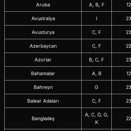
Aruba
A, B, F
1
Avustralya
I
2
Avusturya
C, F
2
Azerbaycan
C, F
2
Azorlar
B, C, F
2
Bahamalar
A, B
1
Bahreyn
G
2
Balear Adaları
C, F
2
A, C, D, G,
Bangladeş
2
K