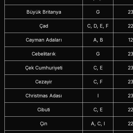
Büyük Britanya
G
2
Çad
C, D, E, F
2
Cayman Adaları
A, B
1
Cebelitarık
G
2
Çek Cumhuriyeti
C, E
2
Cezayir
C, F
2
Christmas Adası
I
2
Cibuti
C, E
2
Çin
A, C, I
2