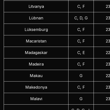
Litvanya
C, F
2
Lübnan
C, D, G
2
Lüksemburg
C, F
2
Macaristan
C, F
2
Madagaskar
C, E
2
Madeira
C, F
2
Makau
G
2
Makedonya
C, F
2
Malavi
G
2