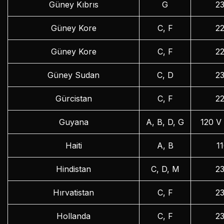
Güney Kıbrıs
G
2
Güney Kore
C, F
2
Güney Kore
C, F
2
Güney Sudan
C, D
2
Gürcistan
C, F
2
Guyana
A, B, D, G
120 V
Haiti
A, B
1
Hindistan
C, D, M
2
Hırvatistan
C, F
2
Hollanda
C, F
2