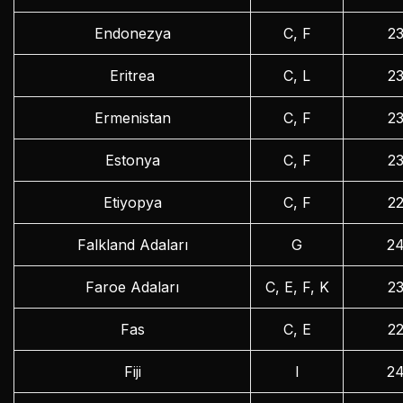
Endonezya
C, F
2
Eritrea
C, L
2
Ermenistan
C, F
2
Estonya
C, F
2
Etiyopya
C, F
2
Falkland Adaları
G
2
Faroe Adaları
C, E, F, K
2
Fas
C, E
2
Fiji
I
2