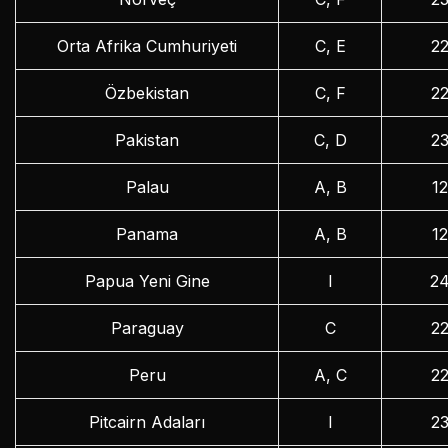
Orta Afrika Cumhuriyeti
C, E
2
Özbekistan
C, F
2
Pakistan
C, D
2
Palau
A, B
1
Panama
A, B
1
Papua Yeni Gine
I
2
Paraguay
C
2
Peru
A, C
2
Pitcairn Adaları
I
2