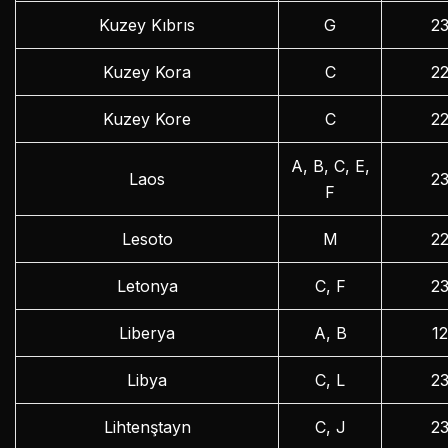
Kuzey Kıbrıs
G
2
Kuzey Kora
C
2
Kuzey Kore
C
2
A, B, C, E,
Laos
2
F
Lesoto
M
2
Letonya
C, F
2
Liberya
A, B
1
Libya
C, L
2
Lihtenştayn
C, J
2