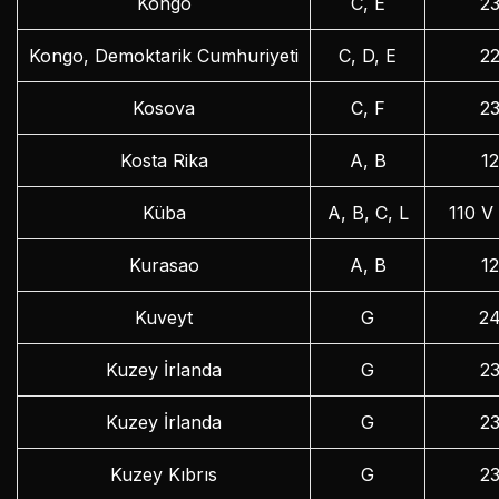
Kongo
C, E
2
Kongo, Demoktarik Cumhuriyeti
C, D, E
2
Kosova
C, F
2
Kosta Rika
A, B
1
Küba
A, B, C, L
110 V
Kurasao
A, B
1
Kuveyt
G
2
Kuzey İrlanda
G
2
Kuzey İrlanda
G
2
Kuzey Kıbrıs
G
2