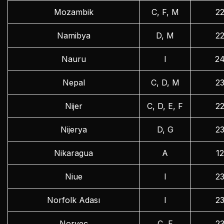
Mozambik
C, F, M
2
Namibya
D, M
2
Nauru
I
2
Nepal
C, D, M
2
Nijer
C, D, E, F
2
Nijerya
D, G
2
Nikaragua
A
1
Niue
I
2
Norfolk Adası
I
2
Norveç
C, F
2