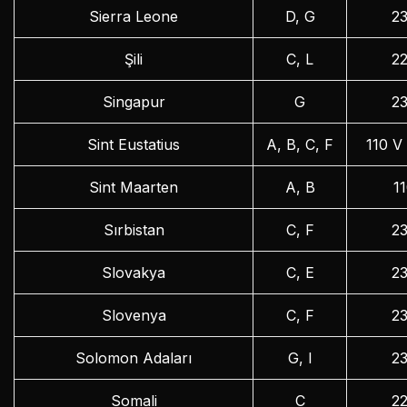
Sierra Leone
D, G
2
Şili
C, L
2
Singapur
G
2
Sint Eustatius
A, B, C, F
110 V
Sint Maarten
A, B
1
Sırbistan
C, F
2
Slovakya
C, E
2
Slovenya
C, F
2
Solomon Adaları
G, I
2
Somali
C
2