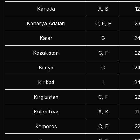
Kanada
A, B
1
Kanarya Adaları
C, E, F
2
Katar
G
2
Kazakistan
C, F
2
Kenya
G
2
Kiribati
I
2
Kırgızistan
C, F
2
Kolombiya
A, B
1
Komoros
C, E
2