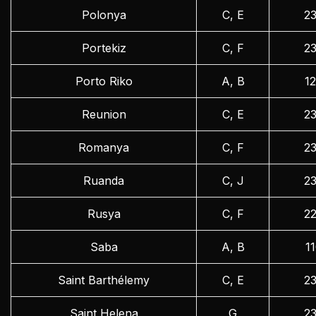
Polonya
C, E
2
Portekiz
C, F
2
Porto Riko
A, B
1
Reunion
C, E
2
Romanya
C, F
2
Ruanda
C, J
2
Rusya
C, F
2
Saba
A, B
1
Saint Barthélemy
C, E
2
Saint Helena
G
2