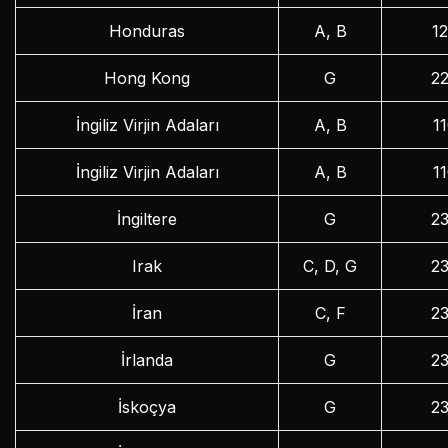
Honduras
A, B
1
Hong Kong
G
2
İngiliz Virjin Adaları
A, B
1
İngiliz Virjin Adaları
A, B
1
İngiltere
G
2
Irak
C, D, G
2
İran
C, F
2
İrlanda
G
2
İskoçya
G
2