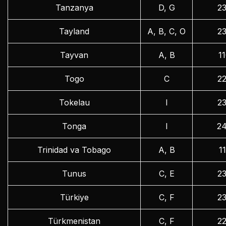
Tanzanya
D, G
2
Tayland
A, B, C, O
2
Tayvan
A, B
1
Togo
C
2
Tokelau
I
2
Tonga
I
2
Trinidad va Tobago
A, B
1
Tunus
C, E
2
Türkiye
C, F
2
Türkmenistan
C, F
2