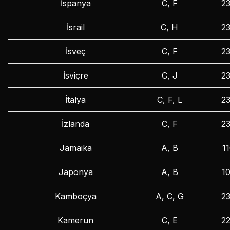
İspanya
C, F
2
İsrail
C, H
2
İsveç
C, F
2
İsviçre
C, J
2
İtalya
C, F, L
2
İzlanda
C, F
2
Jamaika
A, B
1
Japonya
A, B
1
Kamboçya
A, C, G
2
Kamerun
C, E
2