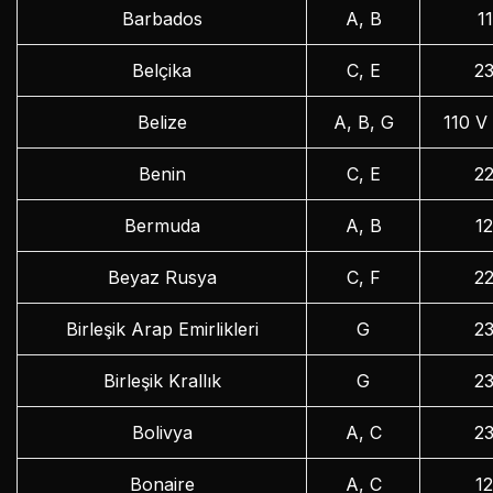
Barbados
A, B
1
Belçika
C, E
2
Belize
A, B, G
110 V
Benin
C, E
2
Bermuda
A, B
1
Beyaz Rusya
C, F
2
Birleşik Arap Emirlikleri
G
2
Birleşik Krallık
G
2
Bolivya
A, C
2
Bonaire
A, C
1