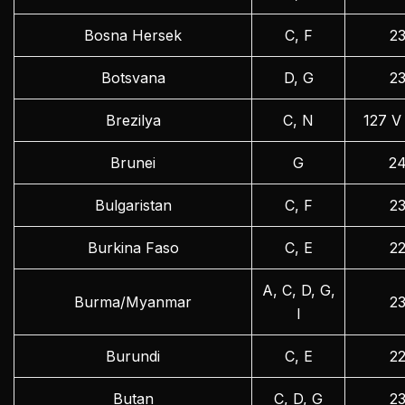
Bosna Hersek
C, F
2
Botsvana
D, G
2
Brezilya
C, N
127 V
Brunei
G
2
Bulgaristan
C, F
2
Burkina Faso
C, E
2
A, C, D, G,
Burma/Myanmar
2
I
Burundi
C, E
2
Butan
C, D, G
2