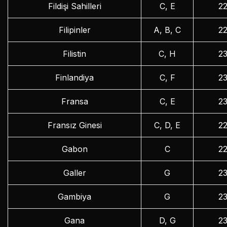
Fildişi Sahilleri
C, E
2
Filipinler
A, B, C
2
Filistin
C, H
2
Finlandiya
C, F
2
Fransa
C, E
2
Fransız Ginesi
C, D, E
2
Gabon
C
2
Galler
G
2
Gambiya
G
2
Gana
D, G
2