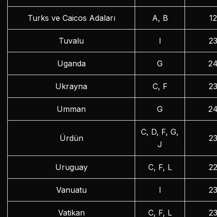
Turks ve Caicos Adaları
A, B
1
Tuvalu
I
2
Uganda
G
2
Ukrayna
C, F
2
Umman
G
2
C, D, F, G,
Ürdün
2
J
Uruguay
C, F, L
2
Vanuatu
I
2
Vatikan
C, F, L
2