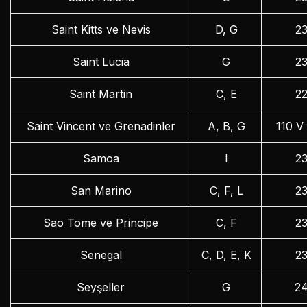
Saint Kitts ve Nevis
D, G
2
Saint Lucia
G
2
Saint Martin
C, E
2
Saint Vincent ve Grenadinler
A, B, G
110 V
Samoa
I
2
San Marino
C, F, L
2
Sao Tome ve Principe
C, F
2
Senegal
C, D, E, K
2
Seyşeller
G
2