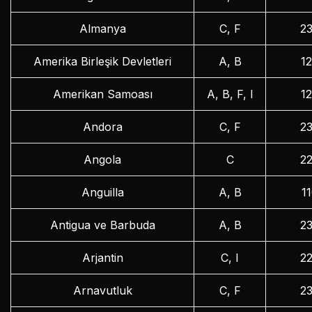
Almanya
C, F
2
Amerika Birleşik Devletleri
A, B
1
Amerikan Samoası
A, B, F, I
1
Andora
C, F
2
Angola
C
2
Anguilla
A, B
1
Antigua ve Barbuda
A, B
2
Arjantin
C, I
2
Arnavutluk
C, F
2