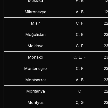
Meksika
A, B
1
Mikronezya
A, B
1
Mısır
C, F
2
Moğolistan
C, E
2
Moldova
C, F
2
Monako
C, E, F
2
Montenegro
C, F
2
Montserrat
A, B
2
Moritanya
C
2
Morityus
C, G
2