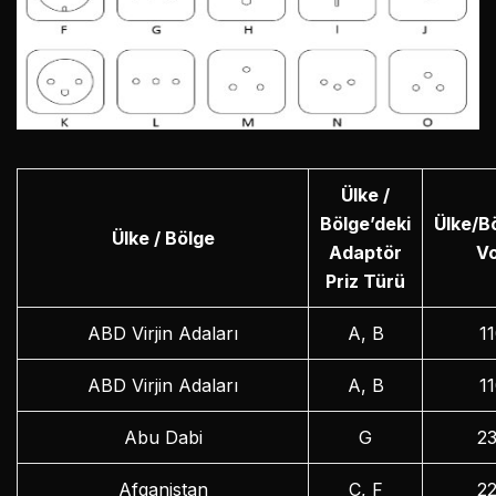
Ülke /
Bölge’deki
Ülke/B
Ülke / Bölge
Adaptör
Vo
Priz Türü
ABD Virjin Adaları
A, B
1
ABD Virjin Adaları
A, B
1
Abu Dabi
G
2
Afganistan
C, F
2