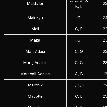
C, D, G, J,
Maldivler
2
K, L
Malezya
G
2
Mali
C, E
2
Malta
G
2
Man Adası
C, G
2
Manş Adaları
C, G
2
Marshall Adaları
A, B
1
Martinik
C, D, E
2
Mayotte
C, E
2