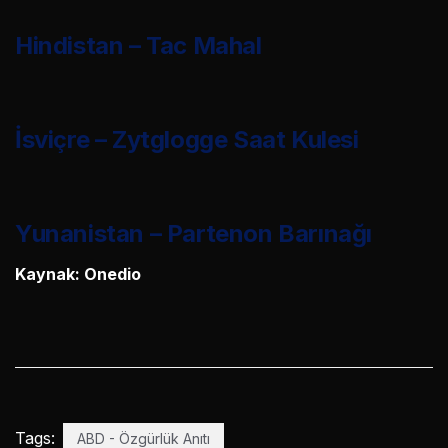
Hindistan – Tac Mahal
İsviçre – Zytglogge Saat Kulesi
Yunanistan – Partenon Barınağı
Kaynak: Onedio
Tags:
ABD - Özgürlük Anıtı