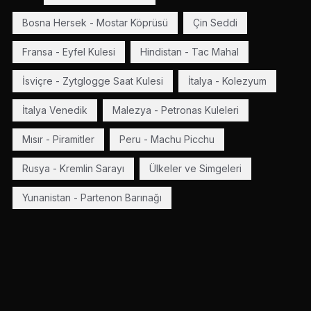
Bosna Hersek - Mostar Köprüsü
Çin Seddi
Fransa - Eyfel Kulesi
Hindistan - Tac Mahal
İsviçre - Zytglogge Saat Kulesi
İtalya - Kolezyum
İtalya Venedik
Malezya - Petronas Kuleleri
Mısır - Piramitler
Peru - Machu Picchu
Rusya - Kremlin Sarayı
Ülkeler ve Simgeleri
Yunanistan - Partenon Barınağı