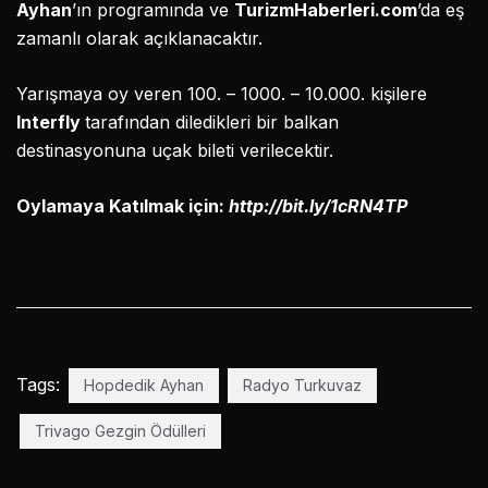
Ayhan
’ın programında ve
TurizmHaberleri.com
’da eş
zamanlı olarak açıklanacaktır.
Yarışmaya oy veren 100. – 100
0. – 10.000. kişilere
Interfly
tarafından diledikleri bir balkan
destinasyonuna uçak bileti verilecektir.
Oylamaya Katılmak için:
http://
bit.ly/1cRN4TP
Tags:
Hopdedik Ayhan
Radyo Turkuvaz
Trivago Gezgin Ödülleri