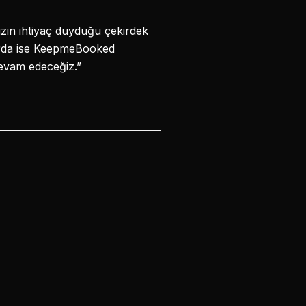
izin ihtiyaç duyduğu çekirdek
larda ise KeepmeBooked
devam edeceğiz.”