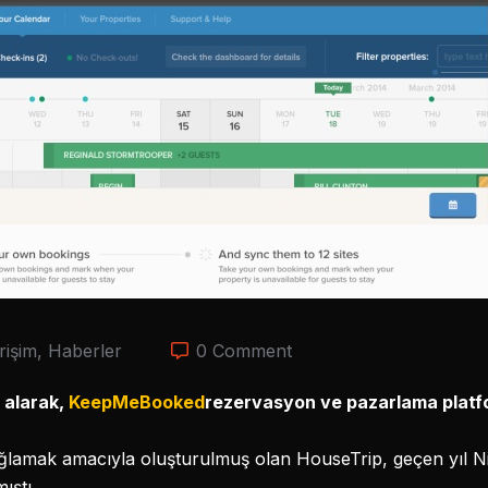
rişim
,
Haberler
0 Comment
n alarak,
KeepMeBooked
rezervasyon ve pazarlama platf
ğlamak amacıyla oluşturulmuş olan HouseTrip, geçen yıl Ni
ıştı.