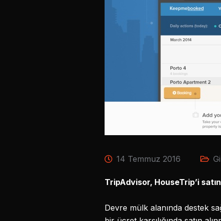
14 Temmuz 2016
Gi
TripAdvisor, HouseTrip’i satı
Devre mülk alanında destek sa
bir ücret karşılığında satın alınm