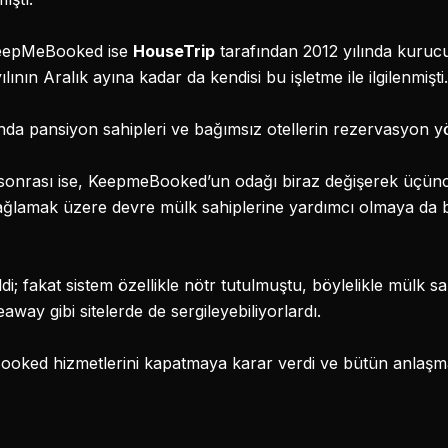
KeepMeBooked ise
HouseTrip
tarafından 2012 yılında kuru
ılının Aralık ayına kadar da kendisi bu işletme ile ilgilenmişti.
a pansiyon sahipleri ve bağımsız otellerin rezervasyon yö
 sonrası ise, KeepmeBooked’un odağı biraz değişerek üçünc
sağlamak üzere devre mülk sahiplerine yardımcı olmaya da 
i; fakat sistem özellikle nötr tutulmuştu, böylelikle mülk sah
ay gibi sitelerde de sergileyebiliyorlardı.
Booked hizmetlerini kapatmaya karar verdi ve bütün anlaşm