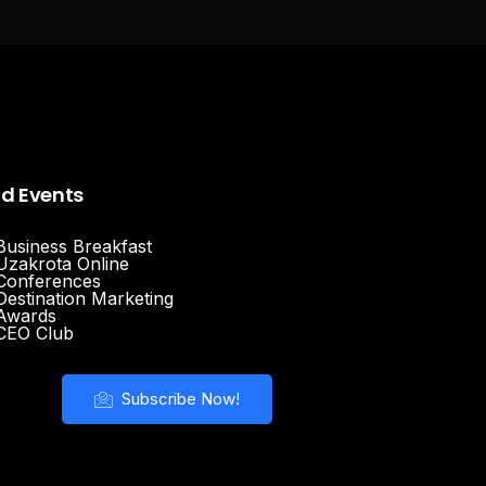
nd Events
Business Breakfast
Uzakrota Online
Conferences
Destination Marketing
Awards
CEO Club
Subscribe Now!