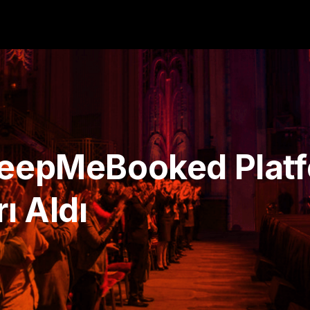
 KeepMeBooked Plat
ı Aldı