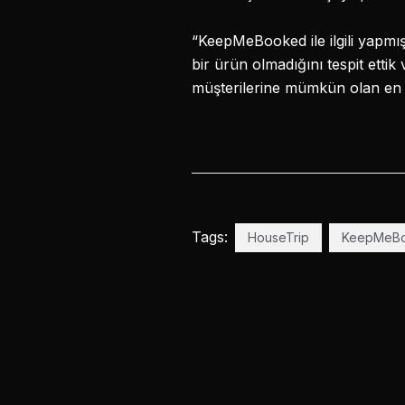
“KeepMeBooked ile ilgili yapmı
bir ürün olmadığını tespit ett
müşterilerine mümkün olan en 
Tags:
HouseTrip
KeepMeB