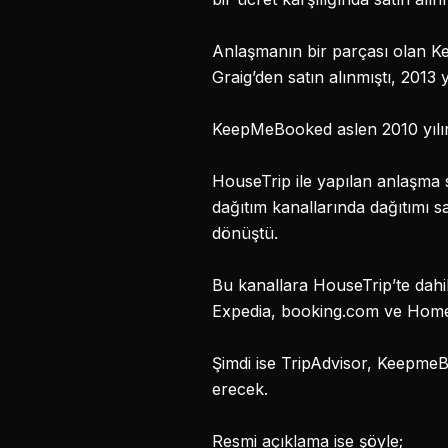
Anlaşmanın bir parçası olan 
Graig’den satın alınmıştı, 2013 y
KeepMeBooked aslen 2010 yılınd
HouseTrip ile yapılan anlaşma
dağıtım kanallarında dağıtımı 
dönüştü.
Bu kanallara HouseTrip’te dahild
Expedia, booking.com ve Homeaw
Şimdi ise TripAdvisor, Keepme
erecek.
Resmi açıklama ise şöyle;