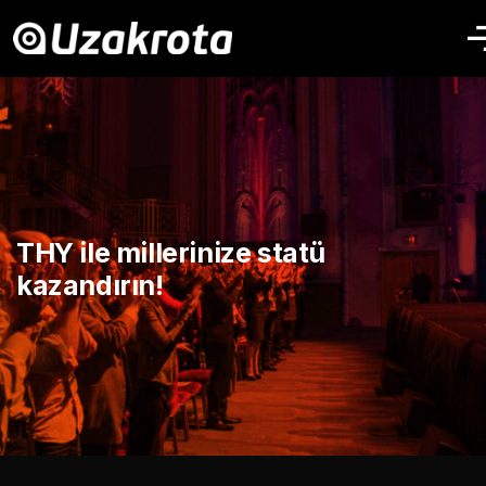
THY ile millerinize statü
kazandırın!