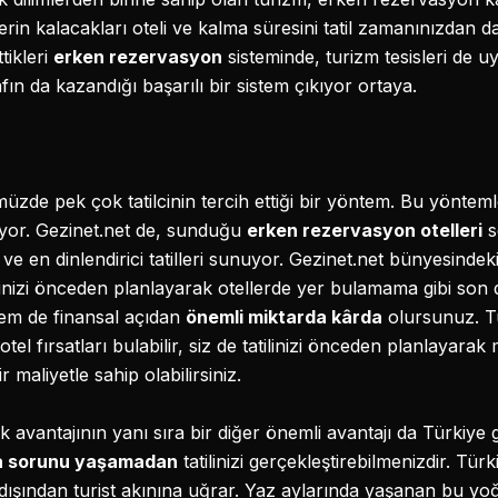
erin kalacakları oteli ve kalma süresini tatil zamanınızdan 
tikleri
erken rezervasyon
sisteminde, turizm tesisleri de 
rafın da kazandığı başarılı bir sistem çıkıyor ortaya.
üzde pek çok tatilcinin tercih ettiği bir yöntem. Bu yöntem
ediyor. Gezinet.net de, sunduğu
erken rezervasyon otelleri
s
ve en dinlendirici tatilleri sunuyor. Gezinet.net bünyesindek
linizi önceden planlayarak otellerde yer bulamama gibi son
hem de finansal açıdan
önemli miktarda kârda
olursunuz. T
l fırsatları bulabilir, siz de tatilinizi önceden planlayarak 
maliyetle sahip olabilirsiniz.
antajının yanı sıra bir diğer önemli avantajı da Türkiye gi
a sorunu yaşamadan
tatilinizi gerçekleştirebilmenizdir. Türk
e dışından turist akınına uğrar. Yaz aylarında yaşanan bu yo