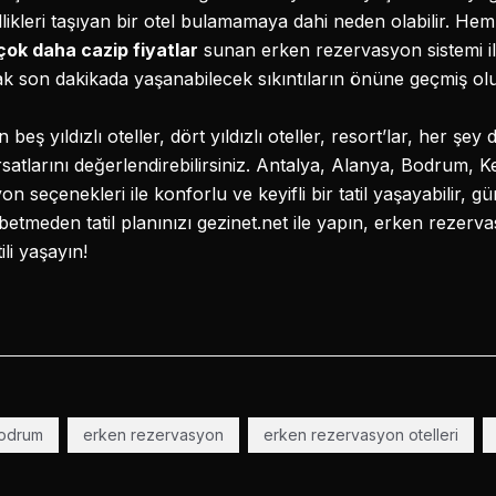
llikleri taşıyan bir otel bulamamaya dahi neden olabilir. H
çok daha cazip fiyatlar
sunan erken rezervasyon sistemi ile 
rak son dakikada yaşanabilecek sıkıntıların önüne geçmiş ol
ş yıldızlı oteller, dört yıldızlı oteller, resort’lar, her şey da
rsatlarını değerlendirebilirsiniz. Antalya, Alanya, Bodrum,
seçenekleri ile konforlu ve keyifli bir tatil yaşayabilir, gü
aybetmeden tatil planınızı gezinet.net ile yapın, erken rezer
ili yaşayın!
odrum
erken rezervasyon
erken rezervasyon otelleri