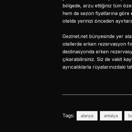
bölgede, arzu ettiğiniz tüm öze
hem de sezon fiyatlarına göre
otelde yerinizi önceden ayırta
Gezinet.net bünyesinde yer alan be
otellerde erken rezervasyon fı
destinasyonda erken rezervasyon 
çıkarabilirsiniz. Siz de vakit k
ayrıcalıklarla rüyalarınızdaki tat
Tags:
alanya
antalya
b