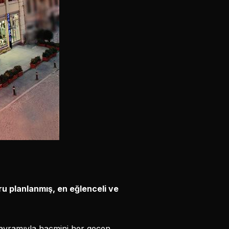
ru planlanmış, en eğlenceli ve
kavramıyla hacmini her geçen