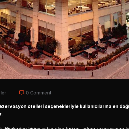
ler
0 Comment
zervasyon otelleri seçenekleriyle kullanıcılarına en doğ
r.
 dilimlerden birine sahip olan turizm, erken rezervasyon 