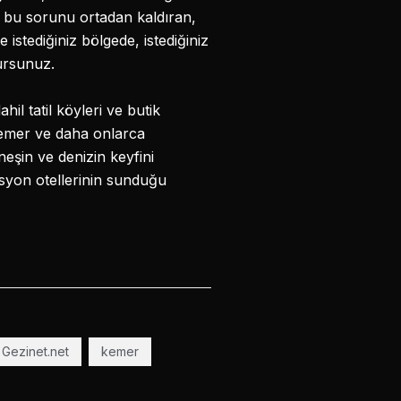
em bu sorunu ortadan kaldıran,
istediğiniz bölgede, istediğiniz
ursunuz.
hil tatil köyleri ve butik
 Kemer ve daha onlarca
neşin ve denizin keyfini
vasyon otellerinin sunduğu
Gezinet.net
kemer