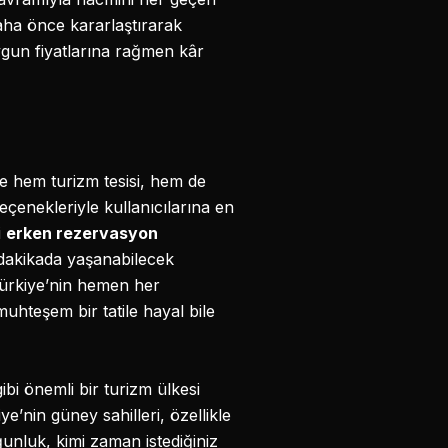
daha önce kararlaştırarak
uygun fiyatlarına rağmen kâr
le hem turizm tesisi, hem de
eçenekleriyle kullanıcılarına en
i
erken rezervasyon
 dakikada yaşanabilecek
ürkiye’nin hemen her
muhteşem bir tatile hayal bile
bi önemli bir turizm ülkesi
iye’nin güney sahilleri, özellikle
ğunluk, kimi zaman istediğiniz