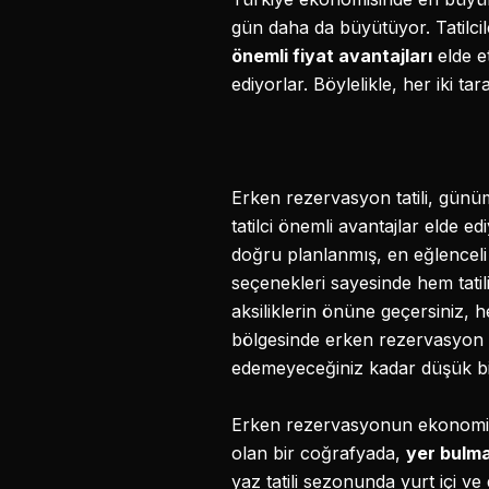
gün daha da büyütüyor. Tatilcil
önemli fiyat avantajları
elde et
ediyorlar. Böylelikle, her iki ta
Erken rezervasyon tatili, günüm
tatilci önemli avantajlar elde 
doğru planlanmış, en eğlenceli 
seçenekleri sayesinde hem tati
aksiliklerin önüne geçersiniz, 
bölgesinde erken rezervasyon ote
edemeyeceğiniz kadar düşük bir 
Erken rezervasyonun ekonomik av
olan bir coğrafyada,
yer bulm
yaz tatili sezonunda yurt içi v