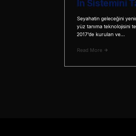
In Sistemini T
Seyahatin geleceğini yenid
yüz tanıma teknolojisini 
2017’de kurulan ve…
Read More