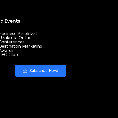
nd Events
Business Breakfast
Uzakrota Online
Conferences
Destination Marketing
Awards
CEO Club
Subscribe Now!