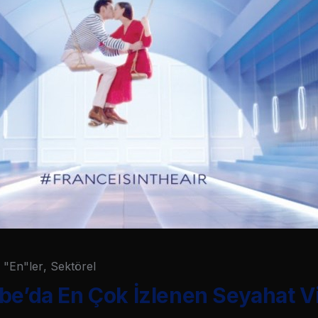
"En"ler
,
Sektörel
be’da En Çok İzlenen Seyahat Vi