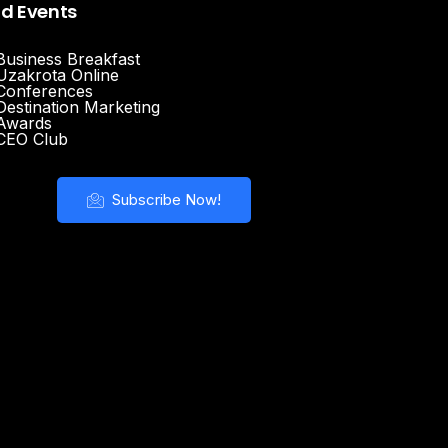
nd Events
Business Breakfast
Uzakrota Online
Conferences
Destination Marketing
Awards
CEO Club
Subscribe Now!