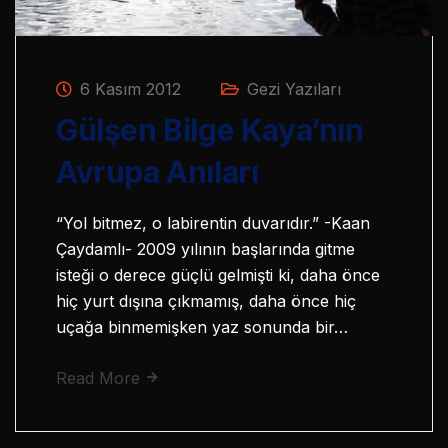
6 Kasım 2012
Gezi Yazıları
Gülşen Bilge Kaya’nın
Avrupa Anıları
“Yol bitmez, o labirentin duvarıdır.” -Kaan
Çaydamlı- 2009 yılının başlarında gitme
isteği o derece güçlü gelmişti ki, daha önce
hiç yurt dışına çıkmamış, daha önce hiç
uçağa binmemişken yaz sonunda bir…
Read More