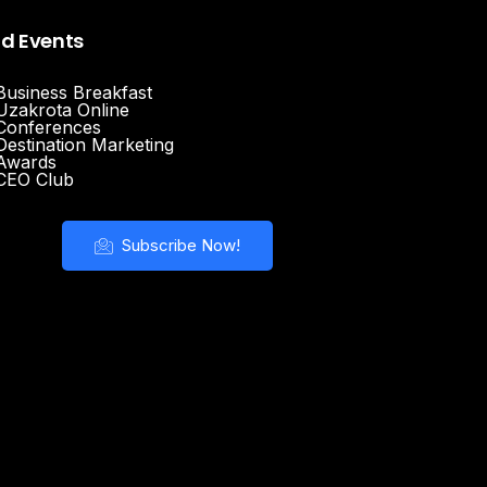
nd Events
Business Breakfast
Uzakrota Online
Conferences
Destination Marketing
Awards
CEO Club
Subscribe Now!