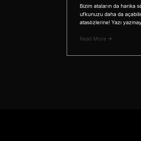
Bizim ataların da harika s
ufkunuzu daha da açabilir
atasözlerine! Yazı yazma
Read More