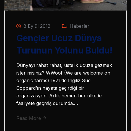
8 Eylül 2012
Haberler
Gençler Ucuz Dünya
Turunun Yolunu Buldu!
Dünyayı rahat rahat, üstelik ucuza gezmek
ister misiniz? WWoof (We are welcome on
organic farms) 1971’de İngiliz Sue
Coppard’ın hayata geçirdiği bir
organizasyon. Artık hemen her ülkede
faaliyete geçmiş durumda.…
Read More